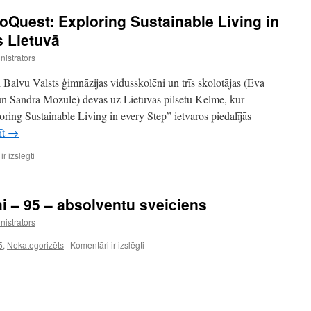
oQuest: Exploring Sustainable Living in
s Lietuvā
istrators
 Balvu Valsts ģimnāzijas vidusskolēni un trīs skolotājas (Eva
n Sandra Mozule) devās uz Lietuvas pilsētu Kelme, kur
ing Sustainable Living in every Step” ietvaros piedalījās
īt
→
Nordplus
r izslēgti
projekta
„EcoQuest:
Exploring
ai – 95 – absolventu sveiciens
Sustainable
Living
istrators
in
every
Balvu
5
,
Nekategorizēts
|
Komentāri ir izslēgti
Step”
Valsts
aktivitātes
ģimnāzijai
Lietuvā
–
95
–