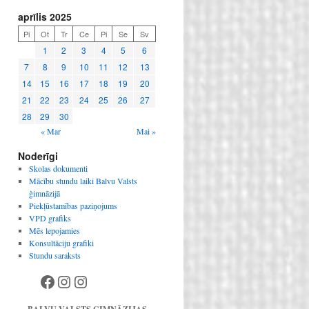
aprīlis 2025
Pi
Ot
Tr
Ce
Pi
Se
Sv
1
2
3
4
5
6
7
8
9
10
11
12
13
14
15
16
17
18
19
20
21
22
23
24
25
26
27
28
29
30
« Mar
Mai »
Noderīgi
Skolas dokumenti
Mācību stundu laiki Balvu Valsts
ģimnāzijā
Piekļūstamības paziņojums
VPD grafiks
Mēs lepojamies
Konsultāciju grafiki
Stundu saraksts
Facebook
Instagram
Instagram