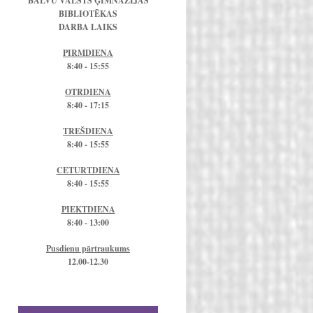
BALVU VALSTS ĢIMNĀZIJAS
BIBLIOTĒKAS
DARBA LAIKS
PIRMDIENA
8:40 - 15:55
OTRDIENA
8:40 - 17:15
TREŠDIENA
8:40 - 15:55
CETURTDIENA
8:40 - 15:55
PIEKTDIENA
8:40 - 13:00
Pusdienu pārtraukums
12.00-12.30