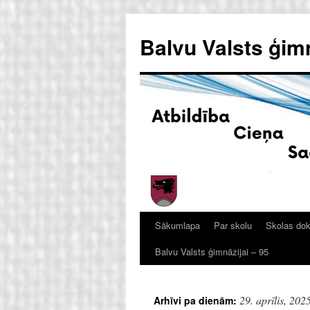
Doties
uz
Balvu Valsts ģim
saturu
Sākumlapa
Par skolu
Skolas do
Balvu Valsts ģimnāzijai – 95
29. aprīlis, 202
Arhīvi pa dienām: