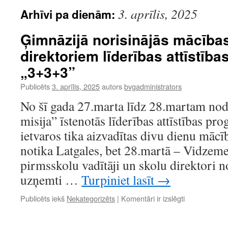
3. aprīlis, 2025
Arhīvi pa dienām:
Ģimnāzijā norisinājās mācība
direktoriem līderības attīstī
„3+3+3”
Publicēts
3. aprīlis, 2025
autors
bvgadministrators
No šī gada 27.marta līdz 28.martam no
misija” īstenotās līderības attīstības 
ietvaros tika aizvadītas divu dienu mācī
notika Latgales, bet 28.martā – Vidzem
pirmsskolu vadītāji un skolu direktori no
uzņemti …
Turpiniet lasīt
→
Ģimnāzijā
Publicēts iekš
Nekategorizēts
|
Komentāri ir izslēgti
norisinājās
mācības