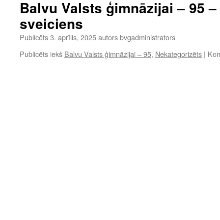
skolu
Balvu Valsts ģimnāzijai – 95 
direktoriem
sveiciens
līderības
attīstības
Publicēts
3. aprīlis, 2025
autors
bvgadministrators
programmā
„3+3+3”
Publicēts iekš
Balvu Valsts ģimnāzijai – 95
,
Nekategorizēts
|
Kome