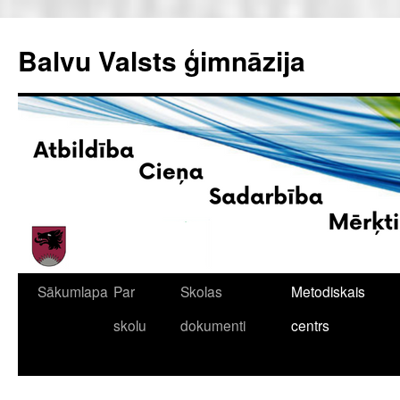
Doties
uz
Balvu Valsts ģimnāzija
saturu
Sākumlapa
Par
Skolas
Metodiskais
skolu
dokumenti
centrs