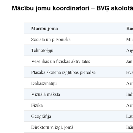
Mācību jomu koordinatori – BVĢ skolotā
Mācību joma
Koo
Sociālā un pilsoniskā
Mud
Tehnoloģiju
Aig
Veselības un fiziskās aktivitātes
Jān
Plašāka skolēna izglītības pieredze
Eva
Dabaszinātņu
Āri
Vizuālā māksla
Ind
Fizika
Āri
Ģeogrāfija
Lau
Direktoru v. izgl. jomā
Inā