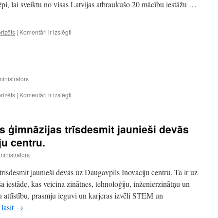
ēpi, lai sveiktu no visas Latvijas atbraukušo 20 mācību iestāžu …
Izglītības
rizēts
|
Komentāri ir izslēgti
iespēju
izstāde
Balvu
Valsts
ģimnāzijā
inistrators
“Kur
rizēts
|
Komentāri ir izslēgti
studēt
2024”
ts ģimnāzijas trīsdesmit jaunieši devās
ju centru.
inistrators
trīsdesmit jaunieši devās uz Daugavpils Inovāciju centru. Tā ir uz
a iestāde, kas veicina zinātnes, tehnoloģiju, inženierzinātņu un
ttīstību, prasmju ieguvi un karjeras izvēli STEM un
 lasīt
→