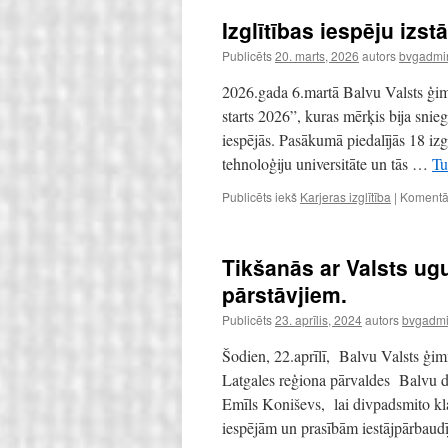
Izglītības iespēju izs
Publicēts
20. marts, 2026
autors
bvgadmin
2026.gada 6.martā Balvu Valsts ģimn
starts 2026”, kuras mērķis bija snieg
iespējās. Pasākumā piedalījās 18 iz
tehnoloģiju universitāte un tās …
Tu
Publicēts iekš
Karjeras izglītība
|
Komentāri
Tikšanās ar Valsts u
pārstāvjiem.
Publicēts
23. aprīlis, 2024
autors
bvgadmin
Šodien, 22.aprīlī, Balvu Valsts ģim
Latgales reģiona pārvaldes Balvu 
Emīls Koniševs, lai divpadsmito klaš
iespējām un prasībām iestājpārba