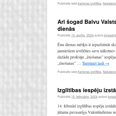
Publicēts iekš
Karjeras izglītība
,
Nekatego
Arī šogad Balvu Valsts
dienās
Publicēts
10. aprīlis, 2024
autors
bvgadmin
Ēnu dienas mērķis ir iepazīstināt sk
jauniešiem izvēlēties savu nākotnes 
dažādu profesiju „ēnošanas” iespējas
„ēnošanas” …
Turpiniet lasīt
→
Publicēts iekš
Karjeras izglītība
,
Nekatego
Izglītības iespēju izs
Publicēts
15. februāris, 2024
autors
bvgad
14. februārī izglītības iespēju izst
jūtama pavasarīga Valentīndienas n