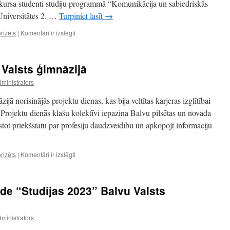
ursa studenti studiju programmā “Komunikācija un sabiedriskās
 Universitātes 2. …
Turpiniet lasīt
→
Divpadsmito
rizēts
|
Komentāri ir izslēgti
klašu
skolēnu
tikšanās
 Valsts ģimnāzijā
ar
BVĢ
ministrators
absolventiem
–
jā norisinājās projektu dienas, kas bija veltītas karjeras izglītībai
studentiem
 Projektu dienās klašu kolektīvi iepazina Balvu pilsētas un novada
tot priekšstatu par profesiju daudzveidību un apkopojt informāciju
Projektu
rizēts
|
Komentāri ir izslēgti
dienas
Balvu
Valsts
tāde “Studijas 2023” Balvu Valsts
ģimnāzijā
ministrators