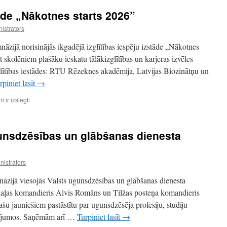
tāde „Nākotnes starts 2026”
istrators
āzijā norisinājās ikgadējā izglītības iespēju izstāde „Nākotnes
t skolēniem plašāku ieskatu tālākizglītības un karjeras izvēles
glītības iestādes: RTU Rēzeknes akadēmija, Latvijas Biozinātņu un
rpiniet lasīt
→
Izglītības
 ir izslēgti
iespēju
izstāde
„Nākotnes
gunsdzēsības un glābšanas dienesta
starts
2026”
istrators
nāzijā viesojās Valsts ugunsdzēsības un glābšanas dienesta
daļas komandieris Alvis Romāns un Tilžas posteņa komandieris
u jauniešiem pastāstītu par ugunsdzēsēja profesiju, studiju
udījumos. Saņēmām arī …
Turpiniet lasīt
→