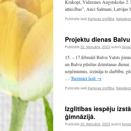
Krakopi, Vidzemes Augstskolas 2. k
attiecības”, Anci Salmani, Latvijas
Publicēts iekš
Karjeras izglītība
,
Nekatego
Projektu dienas Balvu
Publicēts
22. februāris, 2023
autors
bvgad
15. – 17.februārī Balvu Valsts ģimnāzi
un Balvu pilsētas dzimšanas dienai.
uzņēmumus, izzināja to darbību, gūs
…
Turpiniet lasīt
→
Publicēts iekš
Karjeras izglītība
,
Nekatego
Izglītības iespēju izs
ģimnāzijā.
Publicēts
20. februāris, 2023
autors
bvgad