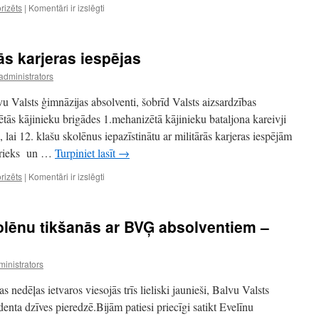
18.
rizēts
|
Komentāri ir izslēgti
janvārī
Balvu
Valsts
rās karjeras iespējas
ģimnāzijas
trīsdesmit
administrators
jaunieši
devās
u Valsts ģimnāzijas absolventi, šobrīd Valsts aizsardzības
uz
ās kājinieku brigādes 1.mehanizētā kājinieku bataljona kareivji
Daugavpils
lai 12. klašu skolēnus iepazīstinātu ar militārās karjeras iespējām
Inovāciju
centru.
 prieks un …
Turpiniet lasīt
→
Jaunieši
rizēts
|
Komentāri ir izslēgti
izzina
militārās
karjeras
olēnu tikšanās ar BVĢ absolventiem –
iespējas
inistrators
s nedēļas ietvaros viesojās trīs lieliski jaunieši, Balvu Valsts
udenta dzīves pieredzē.Bijām patiesi priecīgi satikt Evelīnu