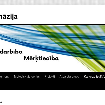
nāzija
kumenti
Metodiskais centrs
Projekti
Atbalsta grupa
Karjeras izglītī
ba