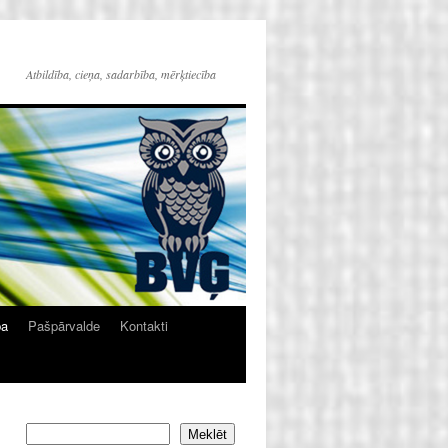
Atbildība, cieņa, sadarbība, mērķtiecība
ba
Pašpārvalde
Kontakti
Meklēt