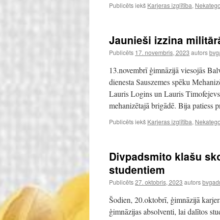
Publicēts iekš
Karjeras izglītība
,
Nekatego
Jaunieši izzina militā
Publicēts
17. novembris, 2023
autors
bvg
13.novembrī ģimnāzijā viesojās Balv
dienesta Sauszemes spēku Mehanizēt
Lauris Logins un Lauris Timofejevs, 
mehanizētajā brigādē. Bija patiess
Publicēts iekš
Karjeras izglītība
,
Nekatego
Divpadsmito klašu sk
studentiem
Publicēts
27. oktobris, 2023
autors
bvgadm
Šodien, 20.oktobrī, ģimnāzijā karjera
ģimnāzijas absolventi, lai dalītos st