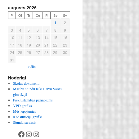
augusts 2026
Pi
Ot
Tr
Ce
Pi
Se
Sv
1
2
3
4
5
6
7
8
9
10
11
12
13
14
15
16
17
18
19
20
21
22
23
24
25
26
27
28
29
30
31
« Jūn
Noderīgi
Skolas dokumenti
Mācību stundu laiki Balvu Valsts
ģimnāzijā
Piekļūstamības paziņojums
VPD grafiks
Mēs lepojamies
Konsultāciju grafiki
Stundu saraksts
Facebook
Instagram
Instagram