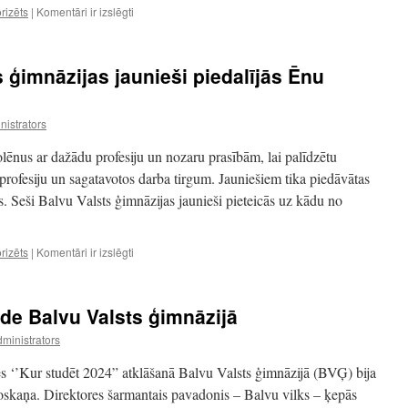
Tikšanās
rizēts
|
Komentāri ir izslēgti
ar
Valsts
ugunsdzēsības
 ģimnāzijas jaunieši piedalījās Ēnu
un
glābšanas
dienesta
istrators
pārstāvjiem.
olēnus ar dažādu profesiju un nozaru prasībām, lai palīdzētu
profesiju un sagatavotos darba tirgum. Jauniešiem tika piedāvātas
. Seši Balvu Valsts ģimnāzijas jaunieši pieteicās uz kādu no
Arī
rizēts
|
Komentāri ir izslēgti
šogad
Balvu
Valsts
tāde Balvu Valsts ģimnāzijā
ģimnāzijas
jaunieši
ministrators
piedalījās
Ēnu
ādes ‘’Kur studēt 2024” atklāšanā Balvu Valsts ģimnāzijā (BVĢ) bija
dienās
oskaņa. Direktores šarmantais pavadonis – Balvu vilks – ķepās