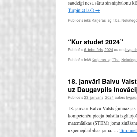
saudzīgi nesa sārtu sirsniņbalonu kl
Turpiniet lasīt
→
Publicēts iekš
Karjeras izglītība
,
Nekatego
“Kur studēt 2024”
Publicēts
6. februāris, 2024
autors
bvgadm
Publicēts iekš
Karjeras izglītība
,
Nekatego
18. janvārī Balvu Vals
uz Daugavpils Inovāci
Publicēts
23. janvāris, 2024
autors
bvgadm
18. janvārī Balvu Valsts ģimnāzijas 
kompetenču pieeju balstīta izglītojoš
matemātikas (STEM) jomu zināšanu a
uzņēmējdarbības jomā. …
Turpiniet