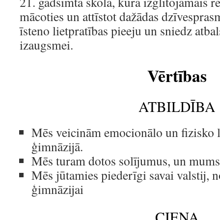
21. gadsimta skola, kurā izglītojamais re
mācoties un attīstot dažādas dzīvespra
īsteno lietpratības pieeju un sniedz atba
izaugsmei.
Vērtības
ATBILDĪBA
Mēs veicinām emocionālo un fizisko 
ģimnāzijā.
Mēs turam dotos solījumus, un mums v
Mēs jūtamies piederīgi savai valstij, 
ģimnāzijai
CIEŅA