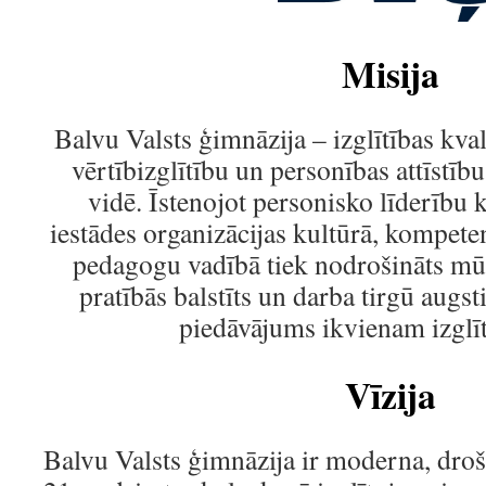
Misija
Balvu Valsts ģimnāzija – izglītības kvali
vērtībizglītību un personības attīstīb
vidē. Īstenojot personisko līderību k
iestādes organizācijas kultūrā, kompeten
pedagogu vadībā tiek nodrošināts mūsd
pratībās balstīts un darba tirgū augsti
piedāvājums ikvienam izglī
Vīzija
Balvu Valsts ģimnāzija ir moderna, droša