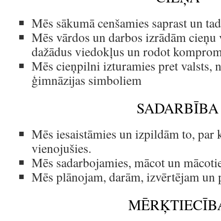
Mēs sākumā cenšamies saprast un tad t
Mēs vārdos un darbos izrādām cieņu 
dažādus viedokļus un rodot komprom
Mēs cieņpilni izturamies pret valsts, 
ģimnāzijas simboliem
SADARBĪBA
Mēs iesaistāmies un izpildām to, par
vienojušies.
Mēs sadarbojamies, mācot un mācotie
Mēs plānojam, darām, izvērtējam un 
MĒRĶTIECĪB