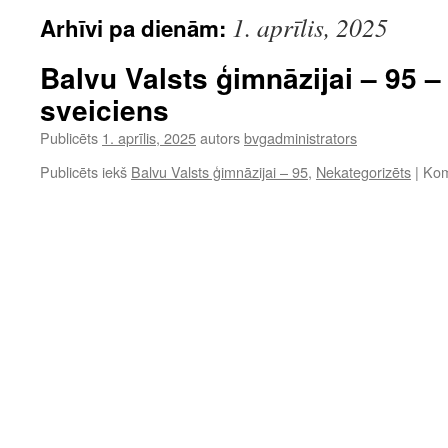
1. aprīlis, 2025
Arhīvi pa dienām:
Balvu Valsts ģimnāzijai – 95 
sveiciens
Publicēts
1. aprīlis, 2025
autors
bvgadministrators
Publicēts iekš
Balvu Valsts ģimnāzijai – 95
,
Nekategorizēts
|
Kome