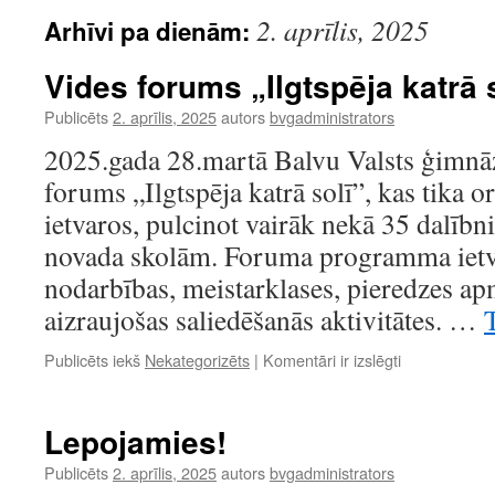
2. aprīlis, 2025
Arhīvi pa dienām:
Vides forums „Ilgtspēja katrā 
Publicēts
2. aprīlis, 2025
autors
bvgadministrators
2025.gada 28.martā Balvu Valsts ģimnāzi
forums „Ilgtspēja katrā solī”, kas tika 
ietvaros, pulcinot vairāk nekā 35 dalīb
novada skolām. Foruma programma ietv
nodarbības, meistarklases, pieredzes ap
aizraujošas saliedēšanās aktivitātes. …
T
Vides
Publicēts iekš
Nekategorizēts
|
Komentāri ir izslēgti
forums
„Ilgtspēja
katrā
Lepojamies!
solī”
Publicēts
2. aprīlis, 2025
autors
bvgadministrators