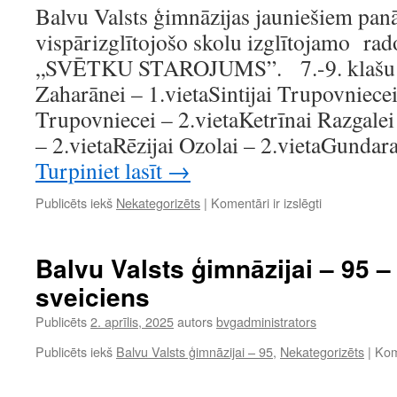
Balvu Valsts ģimnāzijas jauniešiem pa
vispārizglītojošo skolu izglītojamo ra
„SVĒTKU STAROJUMS”. 7.-9. klašu g
Zaharānei – 1.vietaSintijai Trupovniecei
Trupovniecei – 2.vietaKetrīnai Razgalei
– 2.vietaRēzijai Ozolai – 2.vietaGund
Turpiniet lasīt
→
Lepojamies!
Publicēts iekš
Nekategorizēts
|
Komentāri ir izslēgti
Balvu Valsts ģimnāzijai – 95 
sveiciens
Publicēts
2. aprīlis, 2025
autors
bvgadministrators
Publicēts iekš
Balvu Valsts ģimnāzijai – 95
,
Nekategorizēts
|
Kome