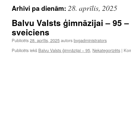
28. aprīlis, 2025
Arhīvi pa dienām:
Balvu Valsts ģimnāzijai – 95 
sveiciens
Publicēts
28. aprīlis, 2025
autors
bvgadministrators
Publicēts iekš
Balvu Valsts ģimnāzijai – 95
,
Nekategorizēts
|
Kome