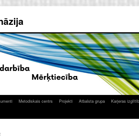
nāzija
kumenti
Metodiskais centrs
Projekti
Atbalsta grupa
Karjeras izglītī
5