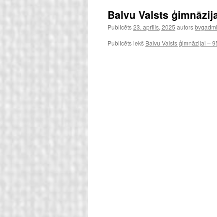
Balvu Valsts ģimnāzij
Publicēts
23. aprīlis, 2025
autors
bvgadmin
Publicēts iekš
Balvu Valsts ģimnāzijai – 9