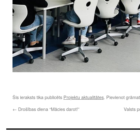
Šis ieraksts tika publicēts
Projektu aktualitātes
. Pievienot grām
←
Drošības diena “Mācies darot!”
Valsts p