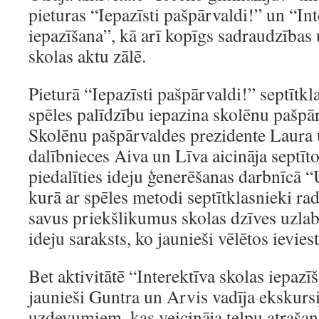
pieturas “Iepazīsti pašpārvaldi!” un “Int
iepazīšana”, kā arī kopīgs sadraudzības
skolas aktu zālē.
Pieturā “Iepazīsti pašpārvaldi!” septītk
spēles palīdzību iepazina skolēnu pašpā
Skolēnu pašpārvaldes prezidente Laura 
dalībnieces Aiva un Līva aicināja septīt
piedalīties ideju ģenerēšanas darbnīcā “
kurā ar spēles metodi septītklasnieki rad
savus priekšlikumus skolas dzīves uzlabo
ideju saraksts, ko jaunieši vēlētos ieviest
Bet aktivitātē “Interektīva skolas iepaz
jaunieši Guntra un Arvis vadīja ekskursi
uzdevumiem, kas veicināja telpu atrašan