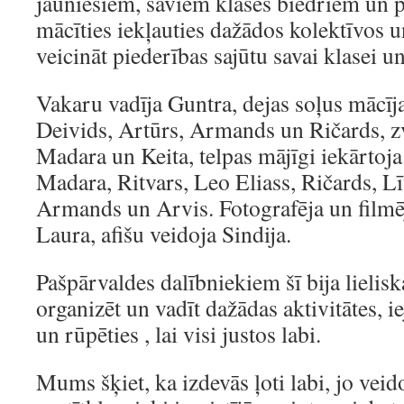
jauniešiem, saviem klases biedriem un p
mācīties iekļauties dažādos kolektīvos u
veicināt piederības sajūtu savai klasei un
Vakaru vadīja Guntra, dejas soļus mācīja
Deivids, Artūrs, Armands un Ričards, z
Madara un Keita, telpas mājīgi iekārtoja
Madara, Ritvars, Leo Eliass, Ričards, Lī
Armands un Arvis. Fotografēja un filmēj
Laura, afišu veidoja Sindija.
Pašpārvaldes dalībniekiem šī bija lielis
organizēt un vadīt dažādas aktivitātes, i
un rūpēties , lai visi justos labi.
Mums šķiet, ka izdevās ļoti labi, jo veido