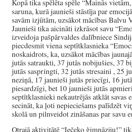
Kopā tika spēlēta spēle “Mainās vietām
saruna, kurā jaunieši stāstīja par emocij
savām izjūtām, uzsākot mācības Balvu V
Jaunieši tika aicināti izkrāsot savu “Emo
izveidoja pašpārvaldes dalībniece Sindi
piecdesmit viena septītklasnieka “Emocij
noskaidrots, ka, uzsākot mācības jaunajā
jutās satraukti, 37 jutās nobijušies, 37 b
jutās saspringti, 32 jutās stresaini , 25 j
neziņā, 17 jaunieši jutās priecīgi, 16 jut
piesardzīgi, bet 10 jaunieši jutās apmier
septītklasnieki nekautrējās atklāt savas
secināt, ka ļoti nepieciešams palīdzēt vi
skolā un pilnveidot zināšanas par savu 
Otrajā aktivitātē “Iečeko ģimnāziju!” tik