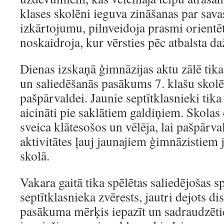
klases skolēni ieguva zināšanas par sava
izkārtojumu, pilnveidoja prasmi orientēt
noskaidroja, kur vērsties pēc atbalsta d
Dienas izskaņā ģimnāzijas aktu zālē tika
un saliedēšanās pasākums 7. klašu skol
pašpārvaldei. Jaunie septītklasnieki tika 
aicināti pie saklātiem galdiņiem. Skolas
sveica klātesošos un vēlēja, lai pašpārva
aktivitātes ļauj jaunajiem ģimnāzistiem j
skolā.
Vakara gaitā tika spēlētas saliedējošas s
septītklasnieka zvērests, jautri dejots d
pasākuma mērķis iepazīt un sadraudzēti