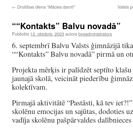
←
Drošības diena “Mācies darot!”
Valsts p
““Kontakts” Balvu novadā”
Publicēts
12. oktobris, 2023
autors
bvgadministrators
6. septembrī Balvu Valsts ģimnāzijā tika
““Kontakts” Balvu novadā” pirmā un otrā
Projekta mērķis ir palīdzēt septīto klašu
jaunajā skolā, veicināt piederību ģimnāz
kolektīvam.
Pirmajā aktivitātē “Pastāsti, kā tev iet?!
skolēnu emocijas un sajūtas, dodoties uz
vadīja skolēnu pašpārvaldes dalībnieces