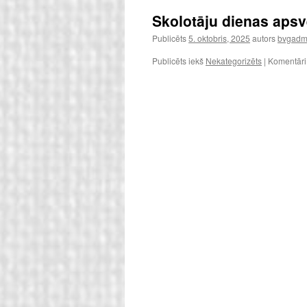
Skolotāju dienas aps
Publicēts
5. oktobris, 2025
autors
bvgadmi
Publicēts iekš
Nekategorizēts
|
Komentāri i