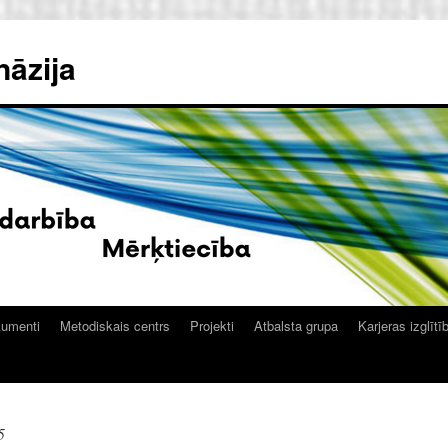
nāzija
kumenti
Metodiskais centrs
Projekti
Atbalsta grupa
Karjeras izglītī
5