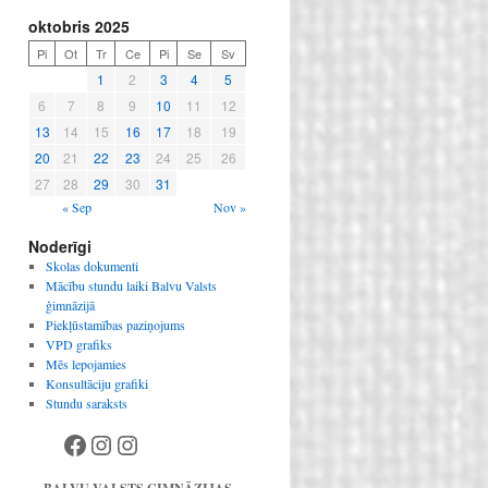
oktobris 2025
Pi
Ot
Tr
Ce
Pi
Se
Sv
1
2
3
4
5
6
7
8
9
10
11
12
13
14
15
16
17
18
19
20
21
22
23
24
25
26
27
28
29
30
31
« Sep
Nov »
Noderīgi
Skolas dokumenti
Mācību stundu laiki Balvu Valsts
ģimnāzijā
Piekļūstamības paziņojums
VPD grafiks
Mēs lepojamies
Konsultāciju grafiki
Stundu saraksts
Facebook
Instagram
Instagram