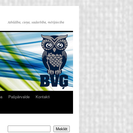
Atbildība, cieņa, sadarbība, mērķtiecība
ba
Pašpārvalde
Kontakti
Meklēt