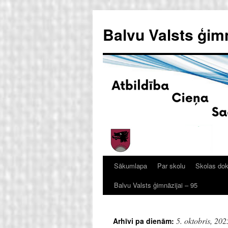
Doties
uz
Balvu Valsts ģim
saturu
Sākumlapa
Par skolu
Skolas do
Balvu Valsts ģimnāzijai – 95
5. oktobris, 202
Arhīvi pa dienām: