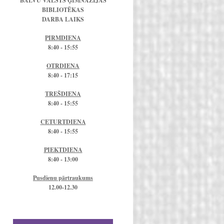
BALVU VALSTS ĢIMNĀZIJAS
BIBLIOTĒKAS
DARBA LAIKS
PIRMDIENA
8:40 - 15:55
OTRDIENA
8:40 - 17:15
TREŠDIENA
8:40 - 15:55
CETURTDIENA
8:40 - 15:55
PIEKTDIENA
8:40 - 13:00
Pusdienu pārtraukums
12.00-12.30