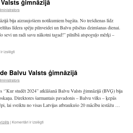
 Valsts ģimnāzijā
sešos”
ministrators
zijā bija aizraujošiem notikumiem bagāta. No trešdienas līdz
eltītas līdera spēju pilnveidei un Balvu pilsētas dzimšanas dienai.
 sevi un radi savu nākotni tagad!” pilnībā atspoguļo mērķi –
Projektu
r izslēgti
dienas
Balvu
Valsts
tāde Balvu Valsts ģimnāzijā
ģimnāzijā
ministrators
ādes ‘’Kur studēt 2024” atklāšanā Balvu Valsts ģimnāzijā (BVĢ) bija
oskaņa. Direktores šarmantais pavadonis – Balvu vilks – ķepās
ēpi, lai sveiktu no visas Latvijas atbraukušo 20 mācību iestāžu …
Izglītības
rizēts
|
Komentāri ir izslēgti
iespēju
izstāde