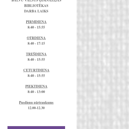
BALVU VALSTS ĢIMNĀZIJAS
BIBLIOTĒKAS
DARBA LAIKS
PIRMDIENA
8:40 - 15:55
OTRDIENA
8:40 - 17:15
TREŠDIENA
8:40 - 15:55
CETURTDIENA
8:40 - 15:55
PIEKTDIENA
8:40 - 13:00
Pusdienu pārtraukums
12.00-12.30