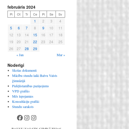
februāris 2024
Pi
Ot
Tr
Ce
Pi
Se
Sv
1
2
3
4
5
6
7
8
9
10
11
12
13
14
15
16
17
18
19
20
21
22
23
24
25
26
27
28
29
« Jan
Mar »
Noderīgi
Skolas dokumenti
Mācību stundu laiki Balvu Valsts
ģimnāzijā
Piekļūstamības paziņojums
VPD grafiks
Mēs lepojamies
Konsultāciju grafiki
Stundu saraksts
Facebook
Instagram
Instagram