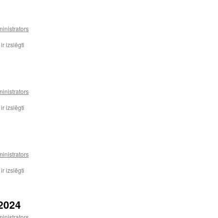
Balvu
Valsts
ģimnāzijā
inistrators
Apsveicam
r izslēgti
inistrators
Apsveicam
r izslēgti
inistrators
Apsveicam
r izslēgti
2024
inistrators