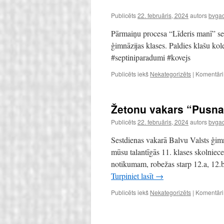
Publicēts
22. februāris, 2024
autors
bvgad
Pārmaiņu procesa “Līderis manī” se
ģimnāzijas klases. Paldies klašu ko
#septiniparadumi #kovejs
Publicēts iekš
Nekategorizēts
|
Komentāri i
Žetonu vakars “Pusna
Publicēts
22. februāris, 2024
autors
bvgad
Sestdienas vakarā Balvu Valsts ģimn
mūsu talantīgās 11. klases skolniec
notikumam, robežas starp 12.a, 12.b
Turpiniet lasīt
→
Publicēts iekš
Nekategorizēts
|
Komentāri i