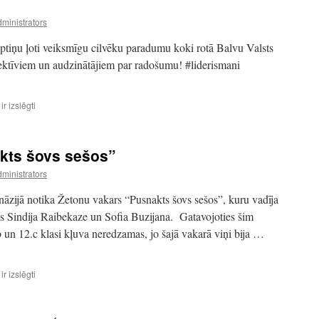
Stārastei
ministrators
–
110
ptiņu ļoti veiksmīgu cilvēku paradumu koki rotā Balvu Valsts
lektīviem un audzinātājiem par radošumu! #liderismani
r izslēgti
kts šovs sešos”
ministrators
āzijā notika Žetonu vakars “Pusnakts šovs sešos”, kuru vadīja
es Sindija Raibekaze un Sofia Buzijana. Gatavojoties šim
 un 12.c klasi kļuva neredzamas, jo šajā vakarā viņi bija …
Žetonu
r izslēgti
vakars
“Pusnakts
šovs