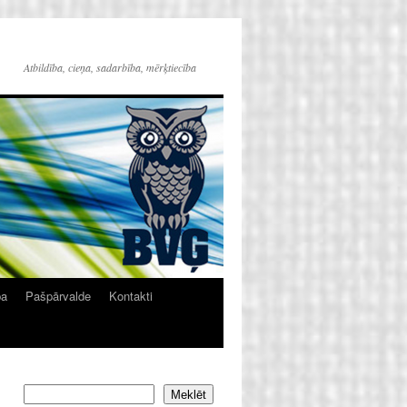
Atbildība, cieņa, sadarbība, mērķtiecība
ba
Pašpārvalde
Kontakti
Meklēt