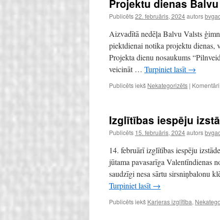
Projektu dienas Balvu
Publicēts
22. februāris, 2024
autors
bvgad
Aizvadītā nedēļa Balvu Valsts ģimnā
piektdienai notika projektu dienas, v
Projekta dienu nosaukums “Pilnveido
veicināt …
Turpiniet lasīt
→
Publicēts iekš
Nekategorizēts
|
Komentāri i
Izglītības iespēju izs
Publicēts
15. februāris, 2024
autors
bvgad
14. februārī izglītības iespēju izst
jūtama pavasarīga Valentīndienas n
saudzīgi nesa sārtu sirsniņbalonu kl
Turpiniet lasīt
→
Publicēts iekš
Karjeras izglītība
,
Nekatego