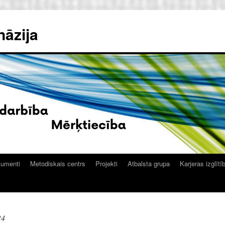
nāzija
kumenti
Metodiskais centrs
Projekti
Atbalsta grupa
Karjeras izglītī
24