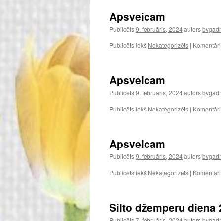
Apsveicam
Publicēts
9. februāris, 2024
autors
bvgadm
Publicēts iekš
Nekategorizēts
|
Komentāri i
Apsveicam
Publicēts
9. februāris, 2024
autors
bvgadm
Publicēts iekš
Nekategorizēts
|
Komentāri i
Apsveicam
Publicēts
9. februāris, 2024
autors
bvgadm
Publicēts iekš
Nekategorizēts
|
Komentāri i
Silto džemperu diena 
Publicēts
7. februāris, 2024
autors
bvgadm