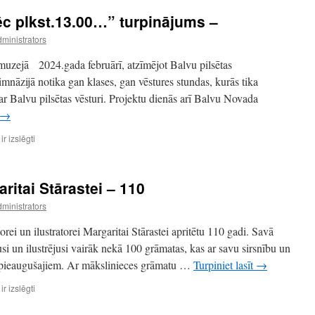
c plkst.13.00…” turpinājums –
ministrators
uzejā 2024.gada februārī, atzīmējot Balvu pilsētas
mnāzijā notika gan klases, gan vēstures stundas, kurās tika
ar Balvu pilsētas vēsturi. Projektu dienās arī Balvu Novada
→
Tikšanās
r izslēgti
“Sarunas
pēc
plkst.13.00…”
itai Stārastei – 110
turpinājums
–
ministrators
rei un ilustratorei Margaritai Stārastei apritētu 110 gadi. Savā
usi un ilustrējusi vairāk nekā 100 grāmatas, kas ar savu sirsnību un
n pieaugušajiem. Ar mākslinieces grāmatu …
Turpiniet lasīt
→
Pasaku
r izslēgti
māmuļai
Margaritai