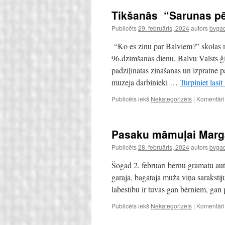
Tikšanās “Sarunas pē
Publicēts
29. februāris, 2024
autors
bvgad
“Ko es zinu par Balviem?” skolas m
96.dzimšanas dienu, Balvu Valsts ģi
padziļinātas zināšanas un izpratne p
muzeja darbinieki …
Turpiniet lasīt
Publicēts iekš
Nekategorizēts
|
Komentāri i
Pasaku māmuļai Margar
Publicēts
28. februāris, 2024
autors
bvgad
Šogad 2. februārī bērnu grāmatu auto
garajā, bagātajā mūžā viņa sarakstīj
labestību ir tuvas gan bērniem, ga
Publicēts iekš
Nekategorizēts
|
Komentāri i