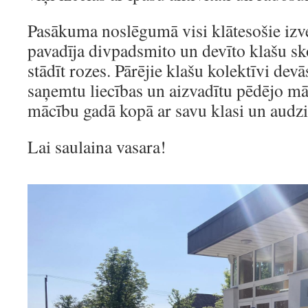
Pasākuma noslēgumā visi klātesošie izve
pavadīja divpadsmito un devīto klašu sk
stādīt rozes. Pārējie klašu kolektīvi devā
saņemtu liecības un aizvadītu pēdējo mā
mācību gadā kopā ar savu klasi un audzi
Lai saulaina vasara!