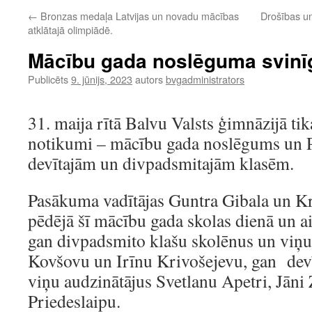
←
Bronzas medaļa Latvijas un novadu mācības
Drošības un
atklātajā olimpiādē.
Mācību gada noslēguma svin
Publicēts
9. jūnijs, 2023
autors
bvgadministrators
31. maija rītā Balvu Valsts ģimnāzijā tika
notikumi – mācību gada noslēgums un P
devītajām un divpadsmitajām klasēm.
Pasākuma vadītājas Guntra Gibala un Kr
pēdējā šī mācību gada skolas dienā un ai
gan divpadsmito klašu skolēnus un viņu 
Kovšovu un Irīnu Krivošejevu, gan devī
viņu audzinātājus Svetlanu Apetri, Jāni 
Priedeslaipu.