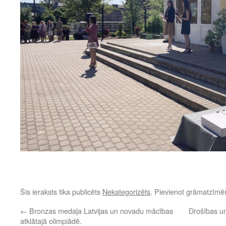
Šis ieraksts tika publicēts
Nekategorizēts
. Pievienot grāmatzīm
←
Bronzas medaļa Latvijas un novadu mācības
Drošības un
atklātajā olimpiādē.