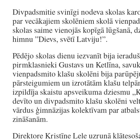
Divpadsmitie svinīgi nodeva skolas karo
par vecākajiem skolēniem skolā vienpad
skolas saime vienojās kopīgā lūgšanā, d
himnu ”Dievs, svētī Latviju!”.
Pēdējo skolas dienu iezvanīt bija ieraduš
pirmklasnieki Gustavs un Ketlīna, savuk
vienpadsmito klašu skolēni bija parūpēj
pārsteigumiem un izrotātām klašu telpā
izpildīja skaistu apsveikuma dziesmu „K
devīto un divpadsmito klašu skolēni velt
vārdus ģimnāzijas kolektīvam par atbals
zināšanām.
Direktore Kristīne Lele uzrunā klātesoš