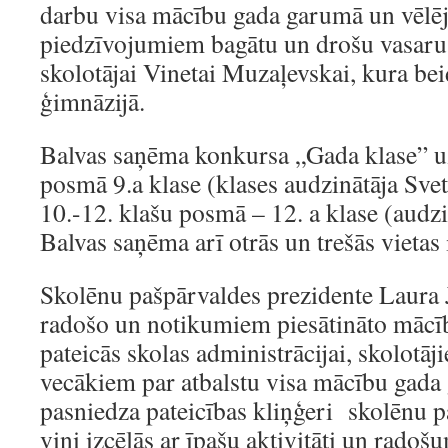
darbu visa mācību gada garumā un vēlēj
piedzīvojumiem bagātu un drošu vasaru, 
skolotājai Vinetai Muzaļevskai, kura bei
ģimnāzijā.
Balvas saņēma konkursa „Gada klase” uzv
posmā 9.a klase (klases audzinātāja Svet
10.-12. klašu posmā – 12. a klase (audzi
Balvas saņēma arī otrās un trešās vietas 
Skolēnu pašpārvaldes prezidente Laura 
radošo un notikumiem piesātināto mācī
pateicās skolas administrācijai, skolotā
vecākiem par atbalstu visa mācību gada
pasniedza pateicības kliņģeri skolēnu 
viņi izcēlās ar īpašu aktivitāti un radoš