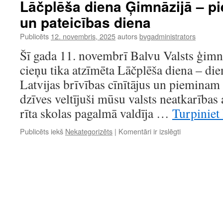
Lāčplēša diena Ģimnāzijā – p
Balvu
un pateicības diena
Valsts
ģimnāzijā
Publicēts
12. novembris, 2025
autors
bvgadministrators
Šī gada 11. novembrī Balvu Valsts ģimnā
cieņu tika atzīmēta Lāčplēša diena – di
Latvijas brīvības cīnītājus un pieminam 
dzīves veltījuši mūsu valsts neatkarības
rīta skolas pagalmā valdīja …
Turpiniet 
Lāčplēša
Publicēts iekš
Nekategorizēts
|
Komentāri ir izslēgti
diena
Ģimnāzijā
–
piemiņas,
gaismas
un
pateicības
diena