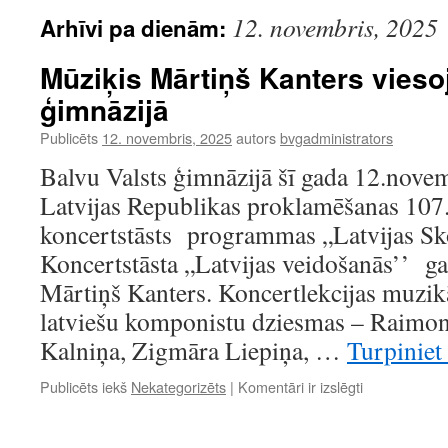
12. novembris, 2025
Arhīvi pa dienām:
Mūziķis Mārtiņš Kanters vieso
ģimnāzijā
Publicēts
12. novembris, 2025
autors
bvgadministrators
Balvu Valsts ģimnāzijā šī gada 12.novem
Latvijas Republikas proklamēšanas 107.
koncertstāsts programmas „Latvijas Sko
Koncertstāsta „Latvijas veidošanās’’ gal
Mārtiņš Kanters. Koncertlekcijas muzi
latviešu komponistu dziesmas – Raimon
Kalniņa, Zigmāra Liepiņa, …
Turpiniet 
Mūziķis
Publicēts iekš
Nekategorizēts
|
Komentāri ir izslēgti
Mārtiņš
Kanters
viesojas