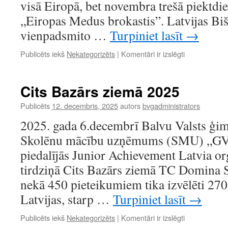
visā Eiropā, bet novembra trešā piektdie
„Eiropas Medus brokastis”. Latvijas Biš
vienpadsmito …
Turpiniet lasīt
→
Eiropas
Publicēts iekš
Nekategorizēts
|
Komentāri ir izslēgti
Medus
brokastis
Balvu
Cits Bazārs ziemā 2025
Valsts
ģimnāzijā
Publicēts
12. decembris, 2025
autors
bvgadministrators
2025. gada 6.decembrī Balvu Valsts ģim
Skolēnu mācību uzņēmums (SMU) „G
piedalījās Junior Achievement Latvia o
tirdziņā Cits Bazārs ziemā TC Domina 
nekā 450 pieteikumiem tika izvēlēti 27
Latvijas, starp …
Turpiniet lasīt
→
Cits
Publicēts iekš
Nekategorizēts
|
Komentāri ir izslēgti
Bazārs