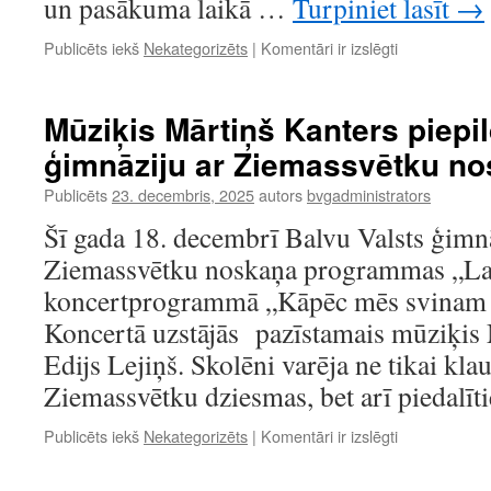
un pasākuma laikā …
Turpiniet lasīt
→
Balvu
Publicēts iekš
Nekategorizēts
|
Komentāri ir izslēgti
Valsts
ģimnāzijā
mācību
Mūziķis Mārtiņš Kanters piepi
semestris
ģimnāziju ar Ziemassvētku n
noslēdzās
ar
Publicēts
23. decembris, 2025
autors
bvgadministrators
Ziemassvētk
balli
Šī gada 18. decembrī Balvu Valsts ģimnāz
9.-12.
Ziemassvētku noskaņa programmas „Lat
klašu
skolēniem
koncertprogrammā „Kāpēc mēs svinam 
Koncertā uzstājās pazīstamais mūziķis
Edijs Lejiņš. Skolēni varēja ne tikai kla
Ziemassvētku dziesmas, bet arī piedalī
Mūziķis
Publicēts iekš
Nekategorizēts
|
Komentāri ir izslēgti
Mārtiņš
Kanters