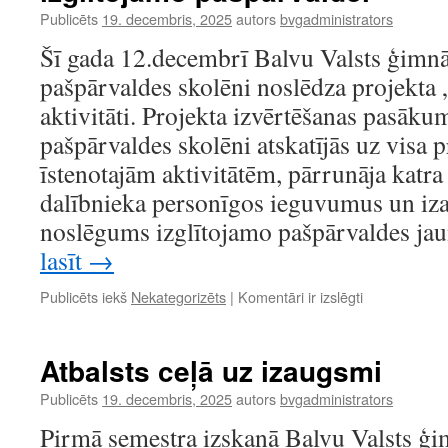
pansionāta
Publicēts
19. decembris, 2025
autors
bvgadministrators
„Balvi”
iemītniekiem
Šī gada 12.decembrī Balvu Valsts ģimnā
pašpārvaldes skolēni noslēdza projekta
aktivitāti. Projekta izvērtēšanas pasāku
pašpārvaldes skolēni atskatījās uz visa p
īstenotajām aktivitātēm, pārrunāja katr
dalībnieka personīgos ieguvumus un i
noslēgums izglītojamo pašpārvaldes j
lasīt
→
Projekta
Publicēts iekš
Nekategorizēts
|
Komentāri ir izslēgti
izvērtēšanas
pasākums
„Picu
Atbalsts ceļā uz izaugsmi
vakars”
izglītojamo
Publicēts
19. decembris, 2025
autors
bvgadministrators
pašpārvaldei
Pirmā semestra izskaņā Balvu Valsts ģi