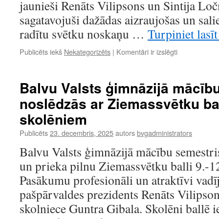
jaunieši Renāts Vilipsons un Sintija Loč
sagatavojuši dažādas aizraujošas un salie
radītu svētku noskaņu …
Turpiniet lasī
Ziemassvētk
Publicēts iekš
Nekategorizēts
|
Komentāri ir izslēgti
pēcpusdiena
7.
–
Balvu Valsts ģimnāzijā mācīb
8.klasēm
noslēdzās ar Ziemassvētku ball
skolēniem
Publicēts
23. decembris, 2025
autors
bvgadministrators
Balvu Valsts ģimnāzijā mācību semestri
un prieka pilnu Ziemassvētku balli 9.-1
Pasākumu profesionāli un atraktīvi vadī
pašpārvaldes prezidents Renāts Vilipson
skolniece Guntra Gibala. Skolēni ballē i