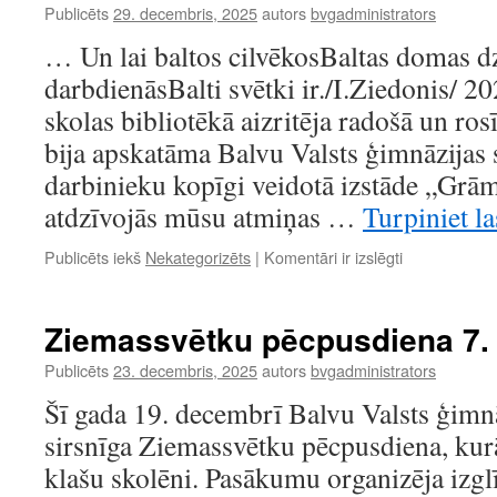
Ziemassvētk
Publicēts
29. decembris, 2025
autors
bvgadministrators
piedzīvojums
… Un lai baltos cilvēkosBaltas domas dz
darbdienāsBalti svētki ir./I.Ziedonis/ 
skolas bibliotēkā aizritēja radošā un ro
bija apskatāma Balvu Valsts ģimnāzijas 
darbinieku kopīgi veidotā izstāde „Grām
atdzīvojās mūsu atmiņas …
Turpiniet la
Decembris
Publicēts iekš
Nekategorizēts
|
Komentāri ir izslēgti
skolas
bibliotēkā
Ziemassvētku pēcpusdiena 7.
Publicēts
23. decembris, 2025
autors
bvgadministrators
Šī gada 19. decembrī Balvu Valsts ģimnā
sirsnīga Ziemassvētku pēcpusdiena, kurā 
klašu skolēni. Pasākumu organizēja izg