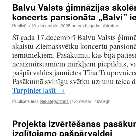
piepilda
Balvu Valsts ģimnāzijas skol
Balvu
koncerts pansionāta „Balvi” i
Valsts
ģimnāziju
Publicēts
19. decembris, 2025
autors
bvgadministrators
ar
Ziemassvētk
Šī gada 17.decembrī Balvu Valsts ģimnāz
noskaņu
skaistu Ziemassvētku koncertu pansionā
iemītniekiem. Pasākumu, kas bija patiesi
neaizmirstamiem mirkļiem piepildīts, va
pašpārvaldes jaunietes Tīna Trupovniec
Pasākumā svinīgu svētku uzrunu teica d
Turpiniet lasīt
→
Balvu
Publicēts iekš
Nekategorizēts
|
Komentāri ir izslēgti
Valsts
ģimnāzijas
skolēnu
Projekta izvērtēšanas pasāku
Ziemassvētk
izglītojamo pašpārvaldei
koncerts