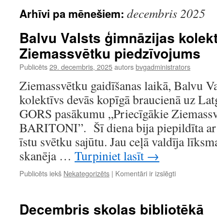
decembris 2025
Arhīvi pa mēnešiem:
Balvu Valsts ģimnāzijas kolekt
Ziemassvētku piedzīvojums
Publicēts
29. decembris, 2025
autors
bvgadministrators
Ziemassvētku gaidīšanas laikā, Balvu Va
kolektīvs devās kopīgā braucienā uz Lat
GORS pasākumu „Priecīgākie Ziemassvē
BARITONI”. Šī diena bija piepildīta ar
īstu svētku sajūtu. Jau ceļā valdīja līk
skanēja …
Turpiniet lasīt
→
Balvu
Publicēts iekš
Nekategorizēts
|
Komentāri ir izslēgti
Valsts
ģimnāzijas
kolektīva
Decembris skolas bibliotēkā
sirsnīgais