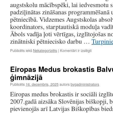
augstskolu mācībspēki, lai iedvesmotu s
padziļinātas zināšanas programmēšanā u
pētniecībā. Vidzemes Augstskolas absolv
koordinators, starptautiskā moduļa vadītā
Ābols vadīja ļoti vērtīgas, izglītojošas 
zinātniski pētniecisko darbu …
Turpinie
Atbalsts
Publicēts iekš
Nekategorizēts
|
Komentāri ir izslēgti
ceļā
uz
izaugsmi
Eiropas Medus brokastis Balv
ģimnāzijā
Publicēts
16. decembris, 2025
autors
bvgadministrators
Eiropas medus brokastis ir sociāli izgl
2007.gadā aizsāka Slovēnijas biškopji, b
pievienojās arī Latvijas Biškopības bied