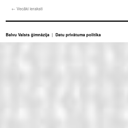
ziemā
←
Vecāki ieraksti
2025
Balvu Valsts ģimnāzija
Datu privātuma politika