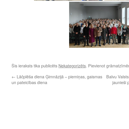
Šis ieraksts tika publicēts
Nekategorizēts
. Pievienot grāmatzīm
←
Lāčplēša diena Ģimnāzijā – piemiņas, gaismas
Balvu Valsts
un pateicības diena
jaunieši 