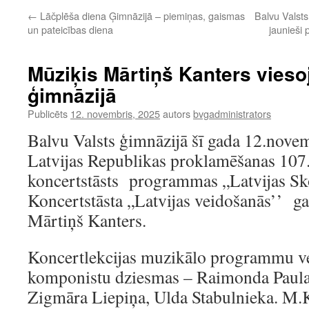
←
Lāčplēša diena Ģimnāzijā – piemiņas, gaismas
Balvu Valsts
un pateicības diena
jaunieši 
Mūziķis Mārtiņš Kanters vieso
ģimnāzijā
Publicēts
12. novembris, 2025
autors
bvgadministrators
Balvu Valsts ģimnāzijā šī gada 12.novem
Latvijas Republikas proklamēšanas 107.
koncertstāsts programmas „Latvijas Sko
Koncertstāsta „Latvijas veidošanās’’ gal
Mārtiņš Kanters.
Koncertlekcijas muzikālo programmu ve
komponistu dziesmas – Raimonda Paula
Zigmāra Liepiņa, Ulda Stabulnieka. M.Ka