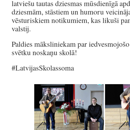
latviešu tautas dziesmas mūsdienīgā apd
dziesmām, stāstiem un humoru veicināja 
vēsturiskiem notikumiem, kas likuši pa
valstij.
Paldies māksliniekam par iedvesmojošo
svētku noskaņu skolā!
#LatvijasSkolassoma