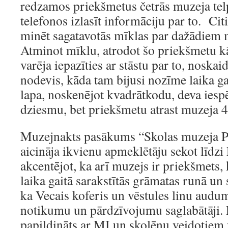
redzamos priekšmetus četrās muzeja tel
telefonos izlasīt informāciju par to. Citi
minēt sagatavotās mīklas par dažādiem
Atminot mīklu, atrodot šo priekšmetu k
varēja iepazīties ar stāstu par to, noska
nodevis, kāda tam bijusi nozīme laika ga
lapa, noskenējot kvadrātkodu, deva iesp
dziesmu, bet priekšmetu atrast muzeja 4
Muzejnakts pasākums “Skolas muzeja Pu
aicināja ikvienu apmeklētāju sekot līdzi 
akcentējot, ka arī muzejs ir priekšmets,
laika gaitā sarakstītās grāmatas runā un s
ka Vecais koferis un vēstules linu audu
notikumu un pārdzīvojumu saglabātāji. P
papildināts ar MI un skolēnu veidotiem 