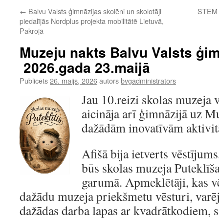
←
Balvu Valsts ģimnāzijas skolēni un skolotāji
STEM 
piedalījās Nordplus projekta mobilitātē Lietuvā,
Pakrojā
Muzeju nakts Balvu Valsts ģim
2026.gada 23.maijā
Publicēts
26. maijs, 2026
autors
bvgadministrators
Jau 10.reizi skolas muzeja 
aicināja arī ģimnāzijā uz 
dažādām inovatīvām aktivit
Afišā bija ietverts vēstījum
būs skolas muzeja Puteklī
garumā. Apmeklētāji, kas vē
dažādu muzeja priekšmetu vēsturi, varēja
dažādas darba lapas ar kvadrātkodiem, s