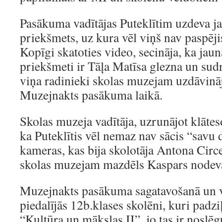
Pasākuma vadītājas Puteklītim uzdeva ja
priekšmets, uz kura vēl viņš nav paspējis
Kopīgi skatoties video, secināja, ka jau
priekšmeti ir Tāļa Matīsa glezna un sud
viņa radinieki skolas muzejam uzdāvinā
Muzejnakts pasākuma laikā.
Skolas muzeja vadītāja, uzrunājot klātes
ka Puteklītis vēl nemaz nav sācis “savu 
kameras, kas bija skolotāja Antona Circ
skolas muzejam mazdēls Kaspars nodeva 
Muzejnakts pasākuma sagatavošanā un v
piedalījās 12b.klases skolēni, kuri padzi
“Kultūra un mākslas II”, jo tas ir noslē