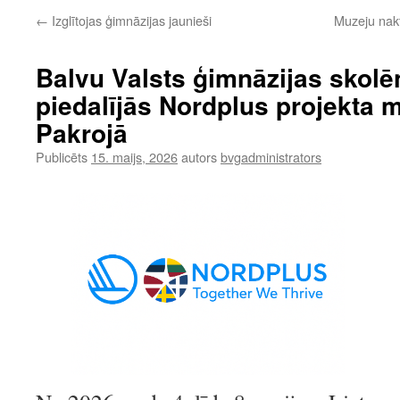
←
Izglītojas ģimnāzijas jaunieši
Muzeju nak
Balvu Valsts ģimnāzijas skolēn
piedalījās Nordplus projekta m
Pakrojā
Publicēts
15. maijs, 2026
autors
bvgadministrators