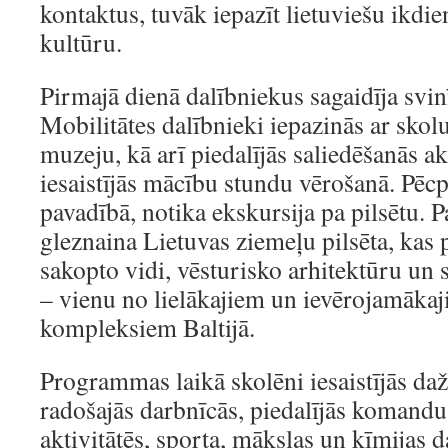
kontaktus, tuvāk iepazīt lietuviešu ikdie
kultūru.
Pirmajā dienā dalībniekus sagaidīja svi
Mobilitātes dalībnieki iepazinās ar skolu
muzeju, kā arī piedalījās saliedēšanās akt
iesaistījās mācību stundu vērošanā. Pēc
pavadībā, notika ekskursija pa pilsētu. Pa
gleznaina Lietuvas ziemeļu pilsēta, kas 
sakopto vidi, vēsturisko arhitektūru un
– vienu no lielākajiem un ievērojamāka
kompleksiem Baltijā.
Programmas laikā skolēni iesaistījās da
radošajās darbnīcās, piedalījās komandu
aktivitātēs, sporta, mākslas un ķīmijas d