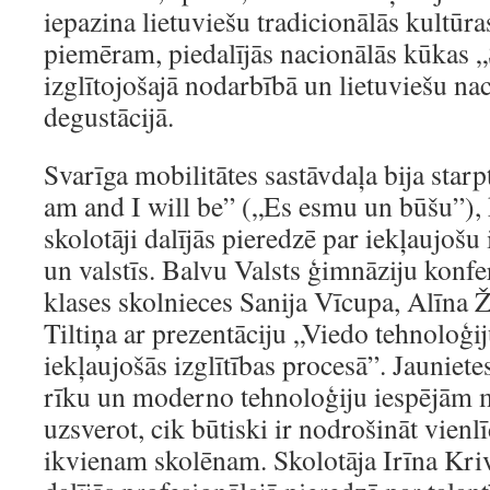
iepazina lietuviešu tradicionālās kultūr
piemēram, piedalījās nacionālās kūkas 
izglītojošajā nodarbībā un lietuviešu na
degustācijā.
Svarīga mobilitātes sastāvdaļa bija star
am and I will be” („Es esmu un būšu”), 
skolotāji dalījās pieredzē par iekļaujošu 
un valstīs. Balvu Valsts ģimnāziju konfe
klases skolnieces Sanija Vīcupa, Alīna 
Tiltiņa ar prezentāciju „Viedo tehnoloģ
iekļaujošās izglītības procesā”. Jaunietes
rīku un moderno tehnoloģiju iespējām 
uzsverot, cik būtiski ir nodrošināt vienl
ikvienam skolēnam. Skolotāja Irīna Kri