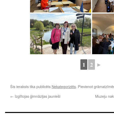
1
2
►
Šis ieraksts tika publicēts
Nekategorizēts
. Pievienot grāmatzīm
←
Izglītojas ģimnāzijas jaunieši
Muzeju nak