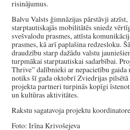
risinājumus.
Balvu Valsts ģimnāzijas pārstāvji atzīst,
starptautiskajās mobilitātēs sniedz vērtī
svešvalodu prasmes, attīsta komunikācij
prasmes, kā arī paplašina redzesloku. Šā
draudzību starp dažādu valstu jaunieši
turpmākai starptautiskai sadarbībai. Pr
Thrive” dalībnieki ar nepacietību gaida
notiks šī gada oktobrī Zviedrijas pilsēt
projekta partneri turpinās kopīgi īstenot
un kultūras aktivitātes.
Rakstu sagatavoja projektu koordinatore
Foto: Irīna Krivošejeva