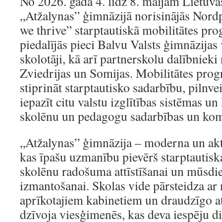
No 2026. gada 4. līdz 8. maijam Lietuvas
„Atžalynas” ģimnāzijā norisinājās Nord
we thrive” starptautiskā mobilitātes pr
piedalījās pieci Balvu Valsts ģimnāzijas 
skolotāji, kā arī partnerskolu dalībnieki
Zviedrijas un Somijas. Mobilitātes pro
stiprināt starptautisko sadarbību, pilnve
iepazīt citu valstu izglītības sistēmas un k
skolēnu un pedagogu sadarbības un kom
„Atžalynas” ģimnāzija – moderna un aktīv
kas īpašu uzmanību pievērš starptautiska
skolēnu radošuma attīstīšanai un mūsd
izmantošanai. Skolas vide pārsteidza ar
aprīkotajiem kabinetiem un draudzīgo a
dzīvoja viesģimenēs, kas deva iespēju d