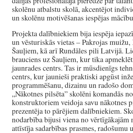
dalījās profesionālajā pieredzē par tala
skolēnu atbalstu skolā, akcentējot indiv
un skolēnu motivēšanas iespējas mācību
Projekta dalībniekiem bija iespēja iepazī
un vēsturiskās vietas – Pakrojas muižu,
Šauļiem, kā arī Rundāles pili Latvijā. Lie
brauciens uz Šauļiem, kur tika apmeklē
jaunrades centrs. Tas ir mūsdienīgs tehn
centrs, kur jaunieši praktiski apgūst inž
programmēšanu, dizainu un radošo dom
„Nākotnes pilsēta” skolēni komandās 
konstruktoriem veidoja savu nākotnes p
prezentēja to pārējiem dalībniekiem. Sko
nodarbība bijusi viena no vērtīgākajām mo
attīstīja sadarbības prasmes, radošumu 