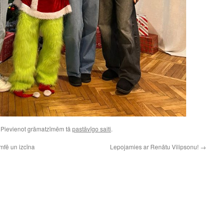
. Pievienot grāmatzīmēm tā
pastāvīgo saiti
.
umfē un izcīna
Lepojamies ar Renātu Vilipsonu!
→