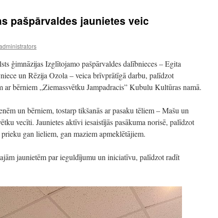
as pašpārvaldes jaunietes veic
administrators
sts ģimnāzijas Izglītojamo pašpārvaldes dalībnieces – Egita
niece un Rēzija Ozola – veica brīvprātīgā darbu, palīdzot
m ar bērniem „Ziemassvētku Jampadracis” Kubulu Kultūras namā.
enēm un bērniem, tostarp tikšanās ar pasaku tēliem – Mašu un
tku vecīti. Jaunietes aktīvi iesaistījās pasākuma norisē, palīdzot
ot prieku gan lieliem, gan maziem apmeklētājiem.
jām jaunietēm par ieguldījumu un iniciatīvu, palīdzot radīt