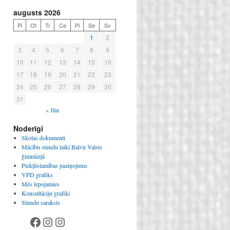
augusts 2026
Pi
Ot
Tr
Ce
Pi
Se
Sv
1
2
3
4
5
6
7
8
9
10
11
12
13
14
15
16
17
18
19
20
21
22
23
24
25
26
27
28
29
30
31
« Jūn
Noderīgi
Skolas dokumenti
Mācību stundu laiki Balvu Valsts
ģimnāzijā
Piekļūstamības paziņojums
VPD grafiks
Mēs lepojamies
Konsultāciju grafiki
Stundu saraksts
Facebook
Instagram
Instagram