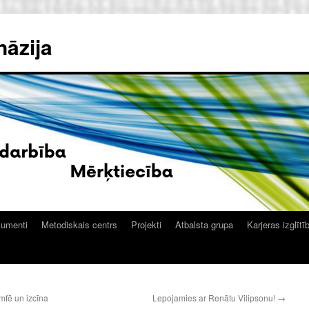
nāzija
kumenti
Metodiskais centrs
Projekti
Atbalsta grupa
Karjeras izglītī
umfē un izcīna
Lepojamies ar Renātu Vilipsonu!
→