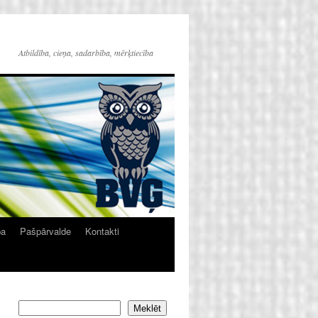
Atbildība, cieņa, sadarbība, mērķtiecība
ba
Pašpārvalde
Kontakti
Meklēt