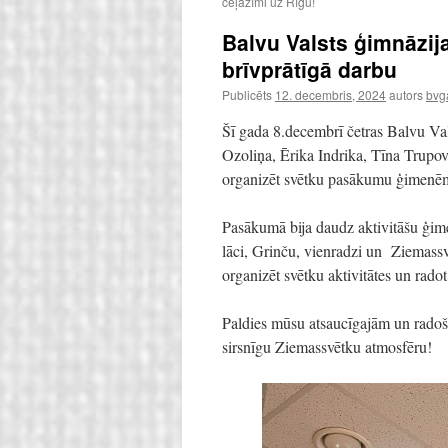
ceļazīmi uz Rīgu!
Balvu Valsts ģimnāzij
brīvprātīgā darbu
Publicēts
12. decembris, 2024
autors
bvg
Šī gada 8.decembrī četras Balvu Val
Ozoliņa, Ērika Indrika, Tīna Trupov
organizēt svētku pasākumu ģimenē
Pasākumā bija daudz aktivitāšu ģim
lāci, Grinču, vienradzi un Ziemassvē
organizēt svētku aktivitātes un rad
Paldies mūsu atsaucīgajām un radoša
sirsnīgu Ziemassvētku atmosfēru!