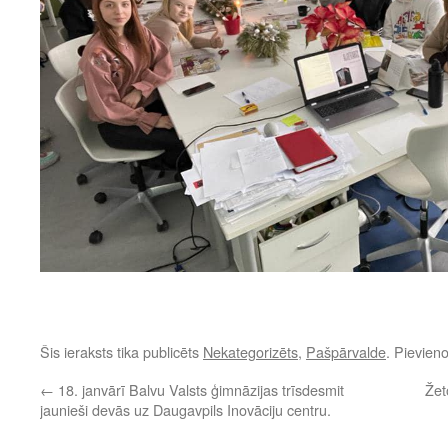
Šis ieraksts tika publicēts
Nekategorizēts
,
Pašpārvalde
. Pievien
←
18. janvārī Balvu Valsts ģimnāzijas trīsdesmit
Žet
jaunieši devās uz Daugavpils Inovāciju centru.