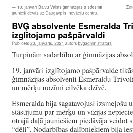
←
18. janvārī Balvu Valsts ģimnāzijas trīsdesmit
Žet
jaunieši devās uz Daugavpils Inovāciju centru.
BVĢ absolvente Esmeralda Triv
izglītojamo pašpārvaldi
Publicēts
23. janvāris, 2024
autors
bvgadministrators
Turpinām sadarbību ar ģimnāzijas abso
19. janvāri izglītojamo pašpārvalde tikā
ģimnāzijas absolventi Esmeraldu Trivoli,
un mērķu nozīmi cilvēka dzīvē.
Esmeralda bija sagatavojusi izsmeļošu 
stāstījumu par mērķu un vīzijas nepiec
otrajā daļā jauniešiem piedāvāja veidot 
“dēli”. Nodarbības dalībniekiem bija iesp