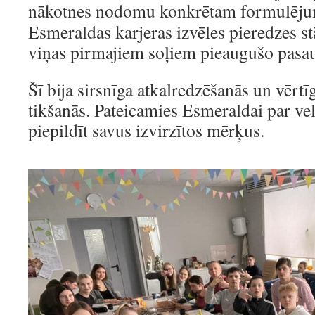
nākotnes nodomu konkrētam formulē
Esmeraldas karjeras izvēles pieredzes stā
viņas pirmajiem soļiem pieaugušo pasau
Šī bija sirsnīga atkalredzēšanās un vērt
tikšanās. Pateicamies Esmeraldai par vel
piepildīt savus izvirzītos mērķus.