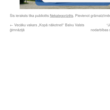
Šis ieraksts tika publicēts
Nekategorizēts
. Pievienot grāmatzīm
←
Vecāku vakars „Kopā nākotnei!” Balvu Valsts
“J
ģimnāzijā
nodarbības s