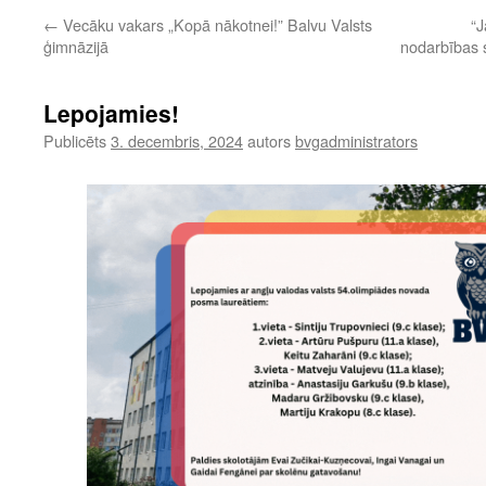
←
Vecāku vakars „Kopā nākotnei!” Balvu Valsts
“J
ģimnāzijā
nodarbības s
Lepojamies!
Publicēts
3. decembris, 2024
autors
bvgadministrators