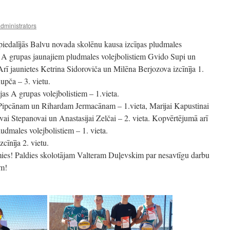
dministrators
i piedalījās Balvu novada skolēnu kausa izcīņas pludmales
r A grupas jaunajiem pludmales volejbolistiem Gvido Supi un
 Arī jaunietes Ketrina Sidoroviča un Milēna Berjozova izcīnīja 1.
upča – 3. vietu.
s A grupas volejbolistiem – 1.vieta.
 Pipcānam un Rihardam Jermacānam – 1.vieta, Marijai Kapustinai
evai Stepanovai un Anastasijai Zelčai – 2. vieta. Kopvērtējumā arī
udmales volejbolistiem – 1. vieta.
cīnīja 2. vietu.
mies! Paldies skolotājam Valteram Duļevskim par nesavtīgu darbu
ām!