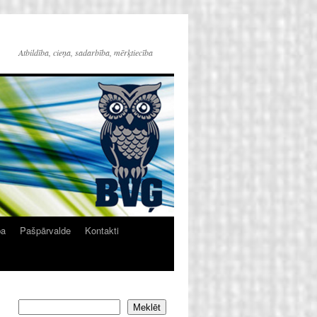
Atbildība, cieņa, sadarbība, mērķtiecība
ba
Pašpārvalde
Kontakti
Meklēt