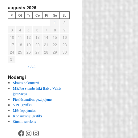
augusts 2026
Pi
Ot
Tr
Ce
Pi
Se
Sv
1
2
3
4
5
6
7
8
9
10
11
12
13
14
15
16
17
18
19
20
21
22
23
24
25
26
27
28
29
30
31
« Jūn
Noderīgi
Skolas dokumenti
Mācību stundu laiki Balvu Valsts
ģimnāzijā
Piekļūstamības paziņojums
VPD grafiks
Mēs lepojamies
Konsultāciju grafiki
Stundu saraksts
Facebook
Instagram
Instagram