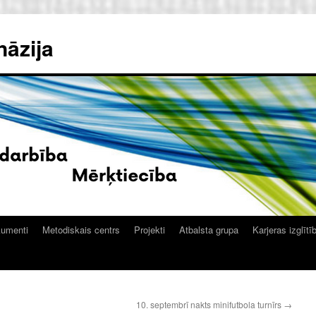
nāzija
kumenti
Metodiskais centrs
Projekti
Atbalsta grupa
Karjeras izglītī
10. septembrī nakts minifutbola turnīrs
→