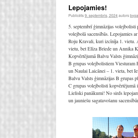
Lepojamies!
Publicēts
9. septembris, 2024
autors
bvga
5. septembrī ģimnāzijas volejbolist
volejbolā sacensībās. Lepojamies a
Roju Kravali, kuri izcīnīja 1. vietu.
vietu, bet Elīza Briede un Annika K
Kopvērtējumā Balvu Valsts ģimnāzija
B grupas volejbolistiem Viesturam
un Naulai Laicānei – 1. vieta, bet I
Balvu Valsts ģimnāzijas B grupas pl
C grupas volejbolisti kopvērtējumā iz
Lieliski panākumi! No sirds lepoja
un jauniešu sagatavošanu sacensīb