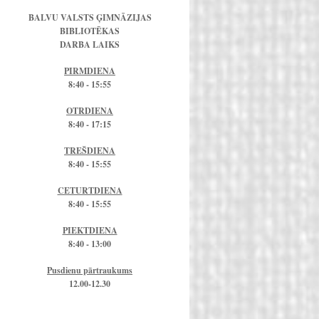
BALVU VALSTS ĢIMNĀZIJAS
BIBLIOTĒKAS
DARBA LAIKS
PIRMDIENA
8:40 - 15:55
OTRDIENA
8:40 - 17:15
TREŠDIENA
8:40 - 15:55
CETURTDIENA
8:40 - 15:55
PIEKTDIENA
8:40 - 13:00
Pusdienu pārtraukums
12.00-12.30