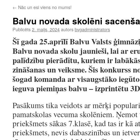
←
Nāc un esi viens no mums!
Balvu novada skolēni sacenšas
Publicēts
2. maijs, 2024
autors
bvgadministrators
Šī gada 25.aprīlī Balvu Valsts ģimnāz
Balvu novada skolu jaunieši, lai ar er
palīdzību pierādītu, kuriem ir labākās
zināšanas un veiksme. Šis konkurss not
šogad komanda ar visaugstāko iegūto
ieguva piemiņas balvu – izprintētu 3D
Pasākums tika veidots ar mērķi populari
pamatskolas vecuma skolēniem. Ņemot v
priekšmets sākas 7.klasē, kad tas ir kā 
priekšmets, nevis dabaszinības un ietve