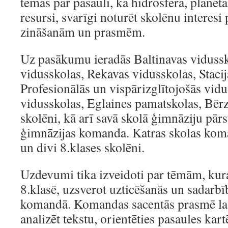
tēmas par pasauli, kā hidrosfēra, planēta
resursi, svarīgi noturēt skolēnu interesi
zināšanām un prasmēm.
Uz pasākumu ieradās Baltinavas vidussk
vidusskolas, Rekavas vidusskolas, Staci
Profesionālās un vispārizglītojošās vid
vidusskolas, Eglaines pamatskolas, Bēr
skolēni, kā arī savā skolā ģimnāziju pār
ģimnāzijas komanda. Katras skolas koma
un divi 8.klases skolēni.
Uzdevumi tika izveidoti par tēmām, kur
8.klasē, uzsverot uzticēšanās un sadarb
komandā. Komandas sacentās prasmē lasī
analizēt tekstu, orientēties pasaules kar