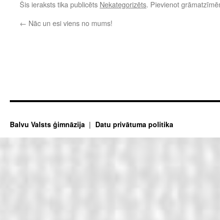
Šis ieraksts tika publicēts
Nekategorizēts
. Pievienot grāmatzīm
←
Nāc un esi viens no mums!
Balvu Valsts ģimnāzija
Datu privātuma politika