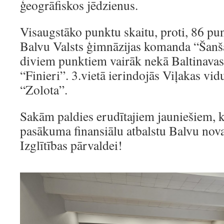
ģeogrāfiskos jēdzienus.
Visaugstāko punktu skaitu, proti, 86 pu
Balvu Valsts ģimnāzijas komanda “Šanša
diviem punktiem vairāk nekā Baltinava
“Finieri”. 3.vietā ierindojās Viļakas v
“Zolota”.
Sakām paldies erudītajiem jauniešiem, k
pasākuma finansiālu atbalstu Balvu nov
Izglītības pārvaldei!