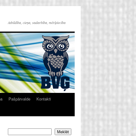
Atbildība, cieņa, sadarbība, mērķtiecība
ba
Pašpārvalde
Kontakti
Meklēt