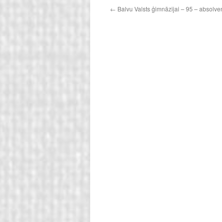
←
Balvu Valsts ģimnāzijai – 95 – absolve