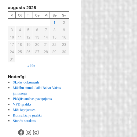
augusts 2026
Pi
Ot
Tr
Ce
Pi
Se
Sv
1
2
3
4
5
6
7
8
9
10
11
12
13
14
15
16
17
18
19
20
21
22
23
24
25
26
27
28
29
30
31
« Jūn
Noderīgi
Skolas dokumenti
Mācību stundu laiki Balvu Valsts
ģimnāzijā
Piekļūstamības paziņojums
VPD grafiks
Mēs lepojamies
Konsultāciju grafiki
Stundu saraksts
Facebook
Instagram
Instagram