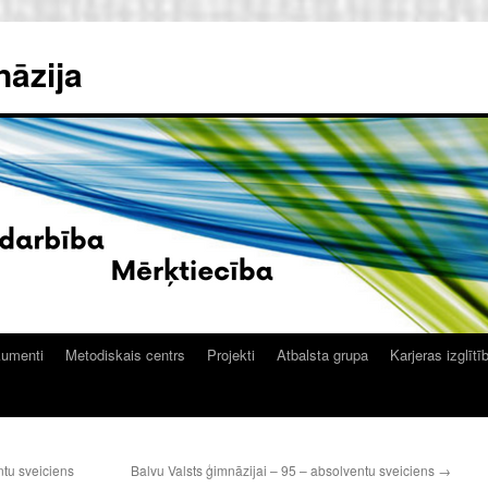
nāzija
kumenti
Metodiskais centrs
Projekti
Atbalsta grupa
Karjeras izglītī
ntu sveiciens
Balvu Valsts ģimnāzijai – 95 – absolventu sveiciens
→