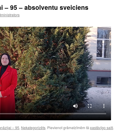
ai – 95 – absolventu sveiciens
ministrators
nāzijai – 95
,
Nekategorizēts
. Pievienot grāmatzīmēm tā
pastāvīgo saiti
.