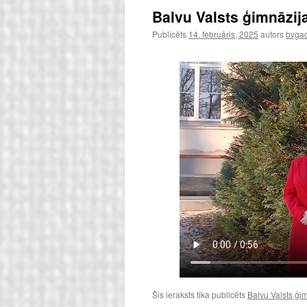
Balvu Valsts ģimnāzij
Publicēts
14. februāris, 2025
autors
bvgad
Šis ieraksts tika publicēts
Balvu Valsts ģim