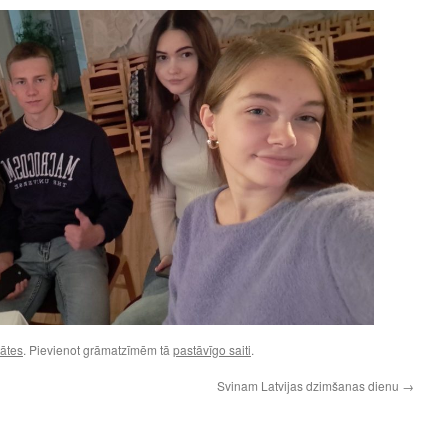
tātes
. Pievienot grāmatzīmēm tā
pastāvīgo saiti
.
Svinam Latvijas dzimšanas dienu
→