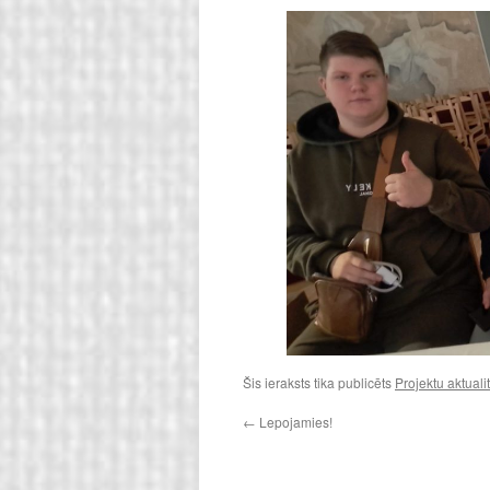
Šis ieraksts tika publicēts
Projektu aktuali
←
Lepojamies!