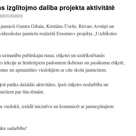
s izglītojmo dalība projekta aktivitātē
administrators
jaunieši Guntra Gibala, Kristiāns Ūselis, Ritvars Avotiņš un
idusskolas jauniešu realizētā Erasmus+ projekta „Uzdrīksties
 uzmanību publiskajai runai, etiķetei un uzdrīkstēšanās
ies lekciju ar lietderīgiem padomiem ikdienas un pasākumu etiķetē,
mus un apmainīties viedokļiem ar citu skolu jauniešiem.
oti patika dažādās aktivitātes, īpaši etiķetes nodarbība un
uniešiem par šīm tēmām.
vu viedokli, izrādīt iniciatīvu un komunicēt ar jauniegūtajiem
āku sadarbību!