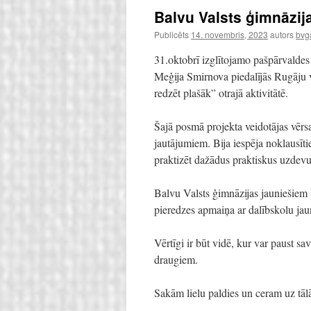
Balvu Valsts ģimnāzija
Publicēts
14. novembris, 2023
autors
bvg
31.oktobrī izglītojamo pašpārvaldes 
Meģija Smirnova piedalījās Rugāju v
redzēt plašāk” otrajā aktivitātē.
Šajā posmā projekta veidotājas vērsa
jautājumiem. Bija iespēja noklausīt
praktizēt dažādus praktiskus uzdevu
Balvu Valsts ģimnāzijas jauniešiem ļ
pieredzes apmaiņa ar dalībskolu ja
Vērtīgi ir būt vidē, kur var paust sa
draugiem.
Sakām lielu paldies un ceram uz tāl