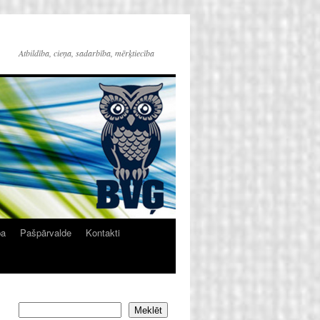
Atbildība, cieņa, sadarbība, mērķtiecība
ba
Pašpārvalde
Kontakti
Meklēt