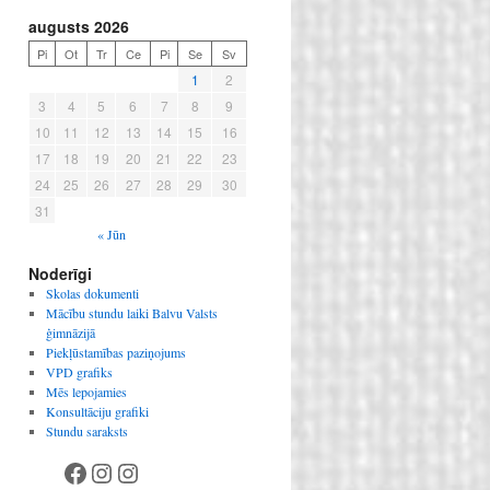
augusts 2026
Pi
Ot
Tr
Ce
Pi
Se
Sv
1
2
3
4
5
6
7
8
9
10
11
12
13
14
15
16
17
18
19
20
21
22
23
24
25
26
27
28
29
30
31
« Jūn
Noderīgi
Skolas dokumenti
Mācību stundu laiki Balvu Valsts
ģimnāzijā
Piekļūstamības paziņojums
VPD grafiks
Mēs lepojamies
Konsultāciju grafiki
Stundu saraksts
Facebook
Instagram
Instagram