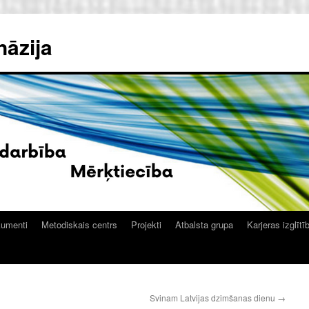
nāzija
kumenti
Metodiskais centrs
Projekti
Atbalsta grupa
Karjeras izglītī
Svinam Latvijas dzimšanas dienu
→