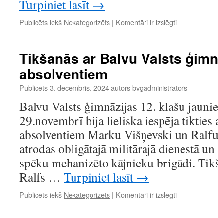
Turpiniet lasīt
→
Vecāku
Publicēts iekš
Nekategorizēts
|
Komentāri ir izslēgti
vakars
„Kopā
nākotnei!”
Tikšanās ar Balvu Valsts ģimn
Balvu
absolventiem
Valsts
ģimnāzijā
Publicēts
3. decembris, 2024
autors
bvgadministrators
Balvu Valsts ģimnāzijas 12. klašu jauni
29.novembrī bija lieliska iespēja tikties
absolventiem Marku Višņevski un Ralfu
atrodas obligātajā militārajā dienestā u
spēku mehanizēto kājnieku brigādi. Tik
Ralfs …
Turpiniet lasīt
→
Tikšanās
Publicēts iekš
Nekategorizēts
|
Komentāri ir izslēgti
ar
Balvu