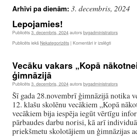
3. decembris, 2024
Arhīvi pa dienām:
Lepojamies!
Publicēts
3. decembris, 2024
autors
bvgadministrators
Lepojamies!
Publicēts iekš
Nekategorizēts
|
Komentāri ir izslēgti
Vecāku vakars „Kopā nākotnei
ģimnāzijā
Publicēts
3. decembris, 2024
autors
bvgadministrators
Šī gada 28.novembrī ģimnāzijā notika ve
12. klašu skolēnu vecākiem „Kopā nākot
vecākiem bija iespēja iegūt vērtīgu info
pārbaudes darbu norisi, kā arī individuāl
priekšmetu skolotājiem un ģimnāzijas a