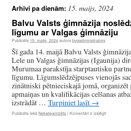
15. maijs, 2024
Arhīvi pa dienām:
Balvu Valsts ģimnāzija noslēd
līgumu ar Valgas ģimnāziju
Publicēts
15. maijs, 2024
autors
bvgadministrators
Šī gada 14. maijā Balvu Valsts ģimnāzija
Lele un Valgas ģimnāzijas (Igaunija) di
Murumaa parakstīja starptautisku partn
līgumu. Līgumslēdzējpuses vienojās sada
zinātniski pētnieciskajā jomā, organizē
apmaiņas un kvalifikācijas celšanas atb
izstrādāt …
Turpiniet lasīt
→
Balvu
Publicēts iekš
Nekategorizēts
|
Komentāri ir izslēgti
Valsts
ģimnāzija
noslēdz