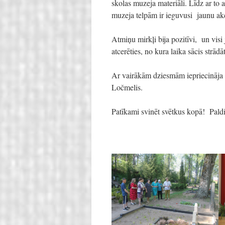
skolas muzeja materiāli. Līdz ar to 
muzeja telpām ir ieguvusi jaunu ak
Atmiņu mirkļi bija pozitīvi, un vis
atcerēties, no kura laika sācis strādā
Ar vairākām dziesmām iepriecināja bi
Ločmelis.
Patīkami svinēt svētkus kopā! Pal