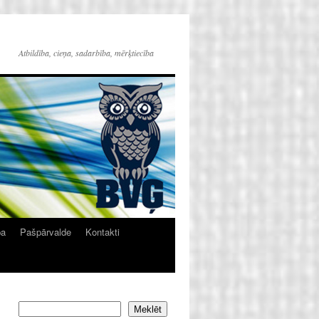
Atbildība, cieņa, sadarbība, mērķtiecība
ba
Pašpārvalde
Kontakti
Meklēt