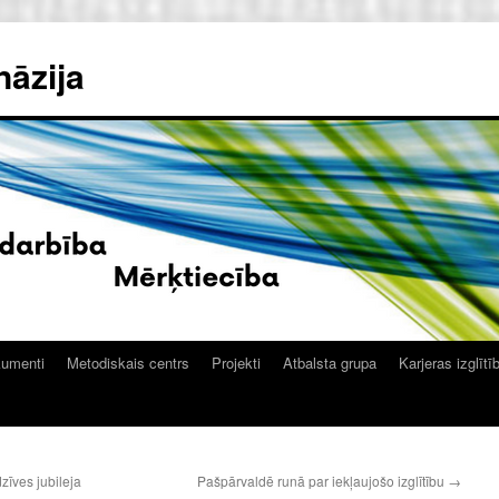
nāzija
kumenti
Metodiskais centrs
Projekti
Atbalsta grupa
Karjeras izglītī
zīves jubileja
Pašpārvaldē runā par iekļaujošo izglītību
→