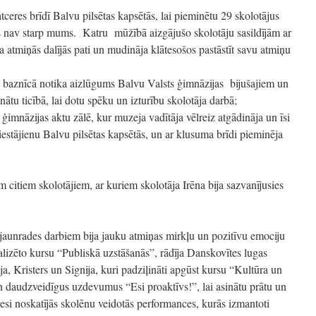
atceres brīdī Balvu pilsētas kapsētās, lai pieminētu 29 skolotājus
rs nav starp mums. Katru mūžībā aizgājušo skolotāju sasildījām ar
na atmiņās dalījās pati un mudināja klātesošos pastāstīt savu atmiņu
 baznīcā notika aizlūgums Balvu Valsts ģimnāzijas bijušajiem un
inātu ticībā, lai dotu spēku un izturību skolotāja darbā;
ģimnāzijas aktu zālē, kur muzeja vadītāja vēlreiz atgādināja un īsi
estājienu Balvu pilsētas kapsētās, un ar klusuma brīdi pieminēja
m citiem skolotājiem, ar kuriem skolotāja Irēna bija sazvanījusies
m jaunrades darbiem bija jauku atmiņas mirkļu un pozitīvu emociju
ializēto kursu “Publiskā uzstāšanās”, rādīja Danskovītes lugas
a, Kristers un Signija, kuri padziļināti apgūst kursu “Kultūra un
un daudzveidīgus uzdevumus “Esi proaktīvs!”, lai asinātu prātu un
eresi noskatījās skolēnu veidotās performances, kurās izmantoti