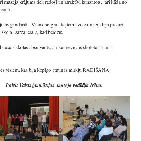
arī muzeja krājums tiek radoši un atraktīvi izmantots, arī kāda no
centu.
i jutās gandarīti. Viens no grūtākajiem uzdevumiem bija precīzi
t skolā Dārza ielā 2, kad beidzis.
jušais skolas absolvents, arī kādreizējais skolotājs Jānis
dies visiem, kas bija kopīgo atmiņas mirkļu RADĪŠANĀ!
Balvu Valsts ģimnāzijas muzeja vadītāja Irēna.