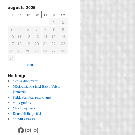
augusts 2026
Pi
Ot
Tr
Ce
Pi
Se
Sv
1
2
3
4
5
6
7
8
9
10
11
12
13
14
15
16
17
18
19
20
21
22
23
24
25
26
27
28
29
30
31
« Jūn
Noderīgi
Skolas dokumenti
Mācību stundu laiki Balvu Valsts
ģimnāzijā
Piekļūstamības paziņojums
VPD grafiks
Mēs lepojamies
Konsultāciju grafiki
Stundu saraksts
Facebook
Instagram
Instagram