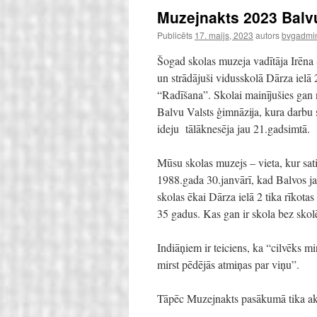
Muzejnakts 2023 Balvu
Publicēts
17. maijs, 2023
autors
bvgadmin
Šogad skolas muzeja vadītāja Irēna Š
un strādājuši vidusskolā Dārza iel
“Radīšana”. Skolai mainījušies gan n
Balvu Valsts ģimnāzija, kura darbu
ideju tālāknesēja jau 21.gadsimtā.
Mūsu skolas muzejs – vieta, kur sati
1988.gada 30.janvārī, kad Balvos ja
skolas ēkai Dārza ielā 2 tika rīkota
35 gadus. Kas gan ir skola bez sko
Indiāņiem ir teiciens, ka “cilvēks m
mirst pēdējās atmiņas par viņu”.
Tāpēc Muzejnakts pasākumā tika akce