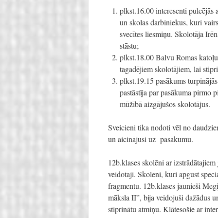
plkst.16.00 interesenti pulcējās 
un skolas darbiniekus, kuri vai
svecītes liesmiņu. Skolotāja Irē
stāstu;
plkst.18.00 Balvu Romas katoļu
tagadējiem skolotājiem, lai stipr
plkst.19.15 pasākums turpinājās 
pastāstīja par pasākuma pirmo pi
mūžībā aizgājušos skolotājus.
Sveicieni tika nodoti vēl no daudzie
un aicinājusi uz pasākumu.
12b.klases skolēni ar izstrādātajie
veidotāji. Skolēni, kuri apgūst spec
fragmentu. 12b.klases jaunieši Megij
māksla II”, bija veidojuši dažādus 
stiprinātu atmiņu. Klātesošie ar int