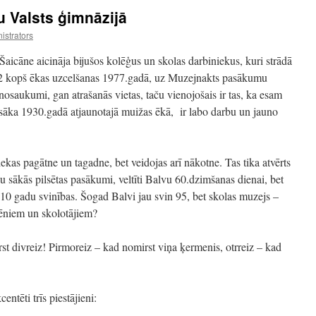
 Valsts ģimnāzijā
istrators
aicāne aicināja bijušos kolēģus un skolas darbiniekus, kuri strādā
ā 2 kopš ēkas uzcelšanas 1977.gadā, uz Muzejnakts pasākumu
osaukumi, gan atrašanās vietas, taču vienojošais ir tas, ka esam
 sāka 1930.gadā atjaunotajā muižas ēkā, ir labo darbu un jauno
ekas pagātne un tagadne, bet veidojas arī nākotne. Tas tika atvērts
u sākās pilsētas pasākumi, veltīti Balvu 60.dzimšanas dienai, bet
s 10 gadu svinības. Šogad Balvi jau svin 95, bet skolas muzejs –
lēniem un skolotājiem?
irst divreiz! Pirmoreiz – kad nomirst viņa ķermenis, otrreiz – kad
ntēti trīs piestājieni: