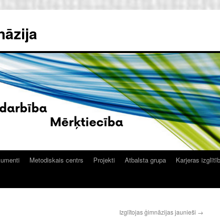
nāzija
kumenti
Metodiskais centrs
Projekti
Atbalsta grupa
Karjeras izglītī
Izglītojas ģimnāzijas jaunieši
→