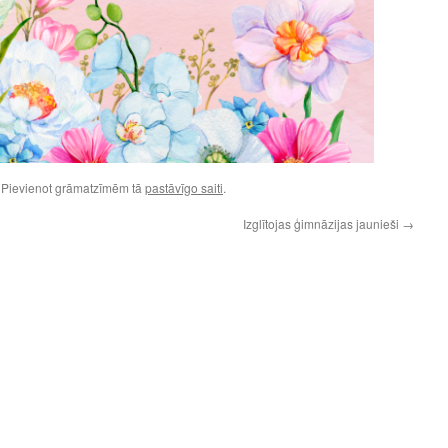
. Pievienot grāmatzīmēm tā
pastāvīgo saiti
.
Izglītojas ģimnāzijas jaunieši
→