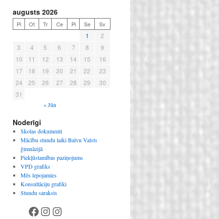
augusts 2026
Pi
Ot
Tr
Ce
Pi
Se
Sv
1
2
3
4
5
6
7
8
9
10
11
12
13
14
15
16
17
18
19
20
21
22
23
24
25
26
27
28
29
30
31
« Jūn
Noderīgi
Skolas dokumenti
Mācību stundu laiki Balvu Valsts
ģimnāzijā
Piekļūstamības paziņojums
VPD grafiks
Mēs lepojamies
Konsultāciju grafiki
Stundu saraksts
Facebook
Instagram
Instagram