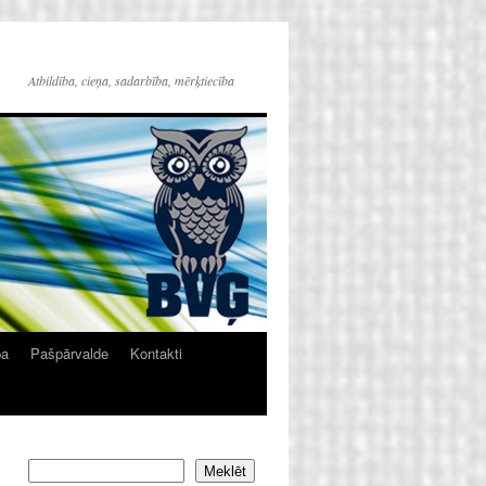
Atbildība, cieņa, sadarbība, mērķtiecība
ba
Pašpārvalde
Kontakti
Meklēt