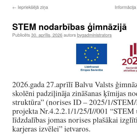
←
Iepriekšējā ziņa
Informācij
STEM nodarbības ģimnāzijā
Publicēts
30. aprīlis, 2026
autors
bvgadministrators
2026.gada 27.aprīlī Balvu Valsts ģimnāzi
skolēni padziļināja zināšanas ķīmijas n
struktūra” (norises ID – 2025/1/STEM
projekta Nr.4.2.2.1/1/25/I//001 “STEM 
līdzdalības jomas norises plašākai izglīt
karjeras izvēlei” ietvaros.