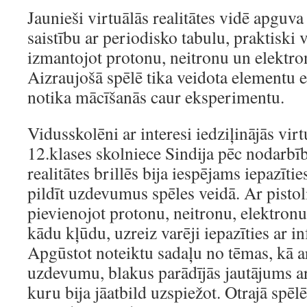
Jaunieši virtuālās realitātes vidē apguv
saistību ar periodisko tabulu, praktiski 
izmantojot protonu, neitronu un elektro
Aizraujošā spēlē tika veidota elementu e
notika mācīšanās caur eksperimentu.
Vidusskolēni ar interesi iedziļinājās virt
12.klases skolniece Sindija pēc nodarbīb
realitātes brillēs bija iespējams iepazītie
pildīt uzdevumus spēles veidā. Ar pistoli
pievienojot protonu, neitronu, elektronu 
kādu kļūdu, uzreiz varēji iepazīties ar in
Apgūstot noteiktu sadaļu no tēmas, kā ar
uzdevumu, blakus parādījās jautājums ar
kuru bija jāatbild uzspiežot. Otrajā spēl