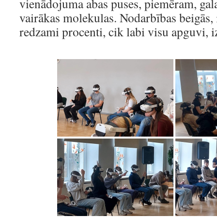
vienādojuma abas puses, piemēram, gala
vairākas molekulas. Nodarbības beigās, i
redzami procenti, cik labi visu apguvi, iz