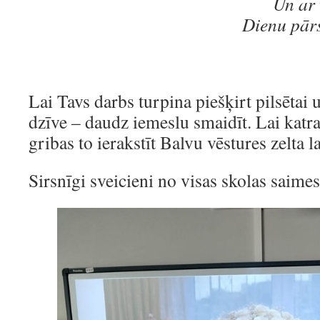
Un ar 
Dienu pārst
Lai Tavs darbs turpina piešķirt pilsētai u
dzīve – daudz iemeslu smaidīt. Lai katra 
gribas to ierakstīt Balvu vēstures zelta 
Sirsnīgi sveicieni no visas skolas saimes