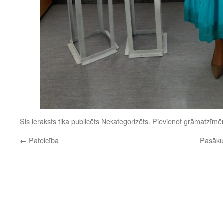
Šis ieraksts tika publicēts
Nekategorizēts
. Pievienot grāmatzīm
←
Pateicība
Pasākum