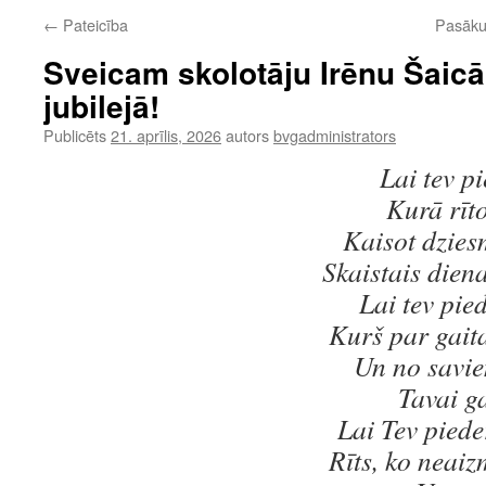
←
Pateicība
Pasākum
Sveicam skolotāju Irēnu Šaicā
jubilejā!
Publicēts
21. aprīlis, 2026
autors
bvgadministrators
Lai tev p
Kurā rīto
Kaisot dzies
Skaistais diena
Lai tev pie
Kurš par gait
Un no savi
Tavai ga
Lai Tev piede
Rīts, ko neaiz