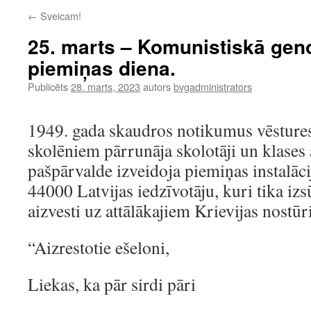
←
Sveicam!
25. marts – Komunistiskā gen
piemiņas diena.
Publicēts
28. marts, 2023
autors
bvgadministrators
1949. gada skaudros notikumus vēstures
skolēniem pārrunāja skolotāji un klases 
pašpārvalde izveidoja piemiņas instalāci
44000 Latvijas iedzīvotāju, kuri tika iz
aizvesti uz attālākajiem Krievijas nostū
“Aizrestotie ešeloni,
Liekas, ka pār sirdi pāri