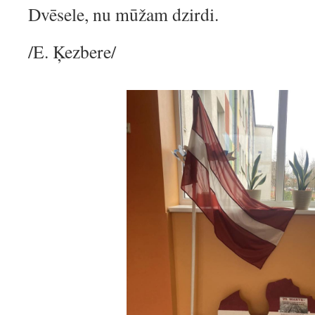
Dvēsele, nu mūžam dzirdi.
/E. Ķezbere/