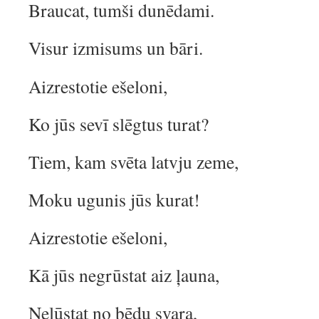
Braucat, tumši dunēdami.
Visur izmisums un bāri.
Aizrestotie ešeloni,
Ko jūs sevī slēgtus turat?
Tiem, kam svēta latvju zeme,
Moku ugunis jūs kurat!
Aizrestotie ešeloni,
Kā jūs negrūstat aiz ļauna,
Nelūstat no bēdu svara,