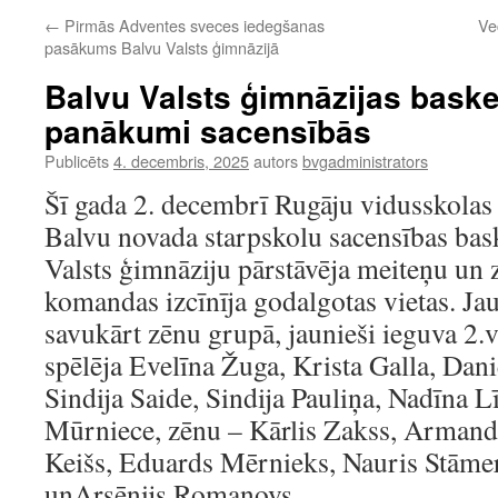
←
Pirmās Adventes sveces iedegšanas
Ve
pasākums Balvu Valsts ģimnāzijā
Balvu Valsts ģimnāzijas baske
panākumi sacensībās
Publicēts
4. decembris, 2025
autors
bvgadministrators
Šī gada 2. decembrī Rugāju vidusskolas 
Balvu novada starpskolu sacensības bas
Valsts ģimnāziju pārstāvēja meiteņu un
komandas izcīnīja godalgotas vietas. Jaun
savukārt zēnu grupā, jaunieši ieguva 2.
spēlēja Evelīna Žuga, Krista Galla, Da
Sindija Saide, Sindija Pauliņa, Nadīna 
Mūrniece, zēnu – Kārlis Zakss, Armand
Keišs, Eduards Mērnieks, Nauris Stāme
unArsēnijs Romanovs.