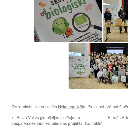
Šis ieraksts tika publicēts
Nekategorizēts
. Pievienot grāmatzīm
←
Balvu Valsts ģimnāzijas Izglītojamo
Pirmās Ad
pašpārvaldes jaunieši piedalās projekta „Kontakts”