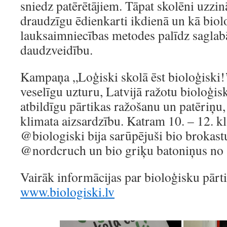
sniedz patērētājiem. Tāpat skolēni uzzinā
draudzīgu ēdienkarti ikdienā un kā biol
lauksaimniecības metodes palīdz saglab
daudzveidību.
Kampaņa „Loģiski skolā ēst bioloģiski!’
veselīgu uzturu, Latvijā ražotu bioloģi
atbildīgu pārtikas ražošanu un patēriņu,
klimata aizsardzību. Katram 10. – 12. k
@biologiski bija sarūpējuši bio brokast
@nordcruch un bio griķu batoniņus no
Vairāk informācijas par bioloģisku pārti
www.biologiski.lv