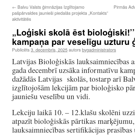
←
Balvu Valsts ģimnāzijas Izglītojamo
Pirmās Ad
pašpārvaldes jaunieši piedalās projekta „Kontakts”
aktivitātēs
„Loģiski skolā ēst bioloģiski!’
kampaņa par veselīgu uzturu 
Publicēts
3. decembris, 2025
autors
bvgadministrators
Latvijas Bioloģiskās lauksaimniecības 
gada decembrī uzsāka informatīvu kamp
dažādās Latvijas skolās, tostarp arī Bal
izglītojošām lekcijām par bioloģisko pār
jauniešu veselību un vidi.
Lekciju laikā 10. – 12.klašu skolēni uzzi
atpazīt bioloģiskās pārtikas marķējumu,
lauksaimniecības sertifikācijas prasības 