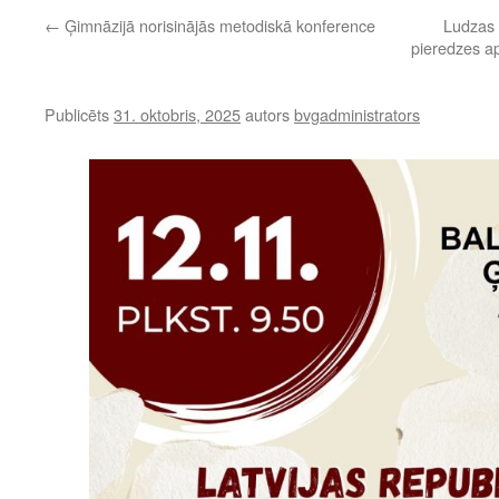
←
Ģimnāzijā norisinājās metodiskā konference
Ludzas 
pieredzes ap
Publicēts
31. oktobris, 2025
autors
bvgadministrators