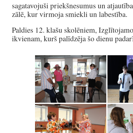
sagatavojuši priekšnesumus un atjautīb
zālē, kur virmoja smiekli un labestība.
Paldies 12. klašu skolēniem, Izglītojam
ikvienam, kurš palīdzēja šo dienu padarī