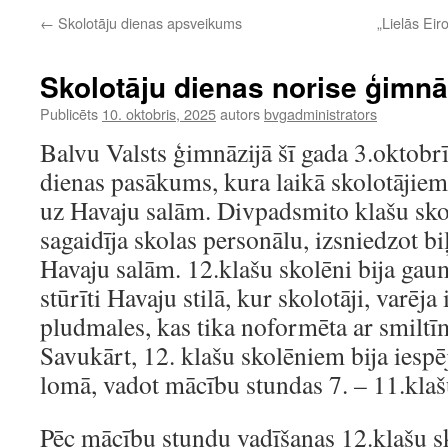
←
Skolotāju dienas apsveikums
„Lielās Eir
Skolotāju dienas norise ģimnā
Publicēts
10. oktobris, 2025
autors
bvgadministrators
Balvu Valsts ģimnāzijā šī gada 3.oktobrī
dienas pasākums, kura laikā skolotājiem 
uz Havaju salām. Divpadsmito klašu skol
sagaidīja skolas personālu, izsniedzot bi
Havaju salām. 12.klašu skolēni bija gaum
stūrīti Havaju stilā, kur skolotāji, varēja
pludmales, kas tika noformēta ar smilt
Savukārt, 12. klašu skolēniem bija iespēj
lomā, vadot mācību stundas 7. – 11.klaš
Pēc mācību stundu vadīšanas 12.klašu sk