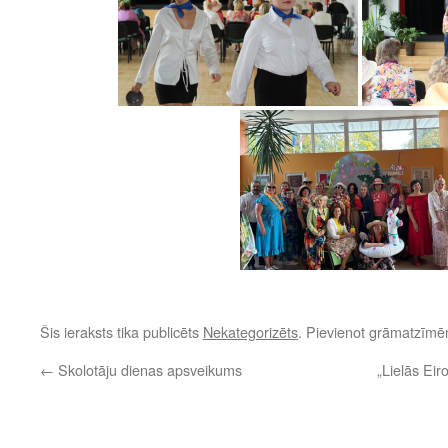
Šis ieraksts tika publicēts
Nekategorizēts
. Pievienot grāmatzīm
←
Skolotāju dienas apsveikums
„Lielās Eir