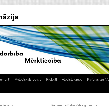
nāzija
kumenti
Metodiskais centrs
Projekti
Atbalsta grupa
Karjeras izglītī
ni iepazīst
Konference Balvu Valsts ģimnāzijā
→