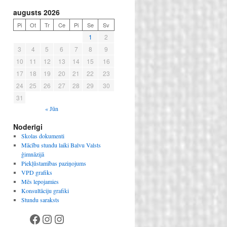
augusts 2026
Pi
Ot
Tr
Ce
Pi
Se
Sv
1
2
3
4
5
6
7
8
9
10
11
12
13
14
15
16
17
18
19
20
21
22
23
24
25
26
27
28
29
30
31
« Jūn
Noderīgi
Skolas dokumenti
Mācību stundu laiki Balvu Valsts
ģimnāzijā
Piekļūstamības paziņojums
VPD grafiks
Mēs lepojamies
Konsultāciju grafiki
Stundu saraksts
Facebook
Instagram
Instagram