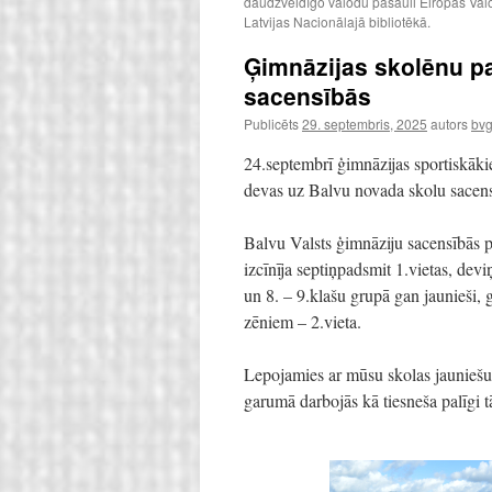
daudzveidīgo valodu pasauli Eiropas Valo
Latvijas Nacionālajā bibliotēkā.
Ģimnāzijas skolēnu pa
sacensībās
Publicēts
29. septembris, 2025
autors
bvg
24.septembrī ģimnāzijas sportiskāki
devas uz Balvu novada skolu sacens
Balvu Valsts ģimnāziju sacensībās p
izcīnīja septiņpadsmit 1.vietas, dev
un 8. – 9.klašu grupā gan jaunieši, 
zēniem – 2.vieta.
Lepojamies ar mūsu skolas jauniešu
garumā darbojās kā tiesneša palīgi t