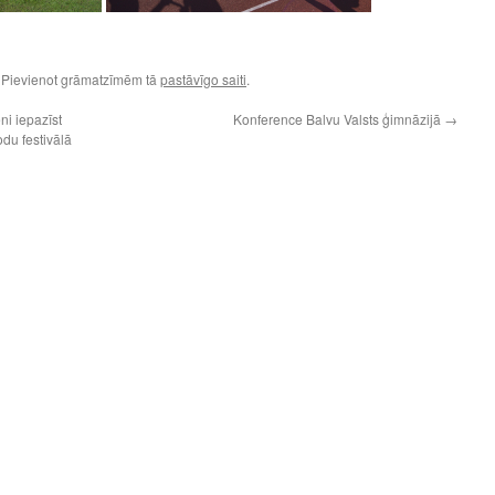
. Pievienot grāmatzīmēm tā
pastāvīgo saiti
.
ni iepazīst
Konference Balvu Valsts ģimnāzijā
→
du festivālā