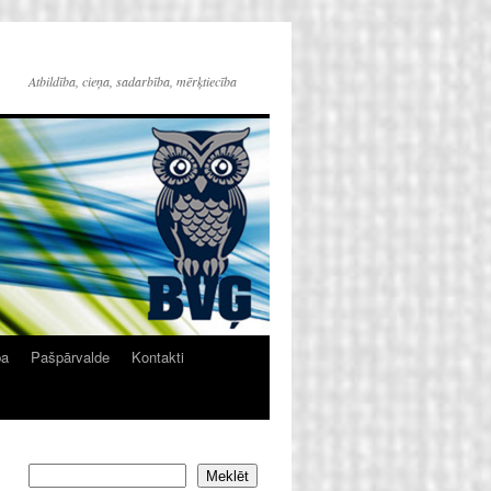
Atbildība, cieņa, sadarbība, mērķtiecība
ba
Pašpārvalde
Kontakti
Meklēt