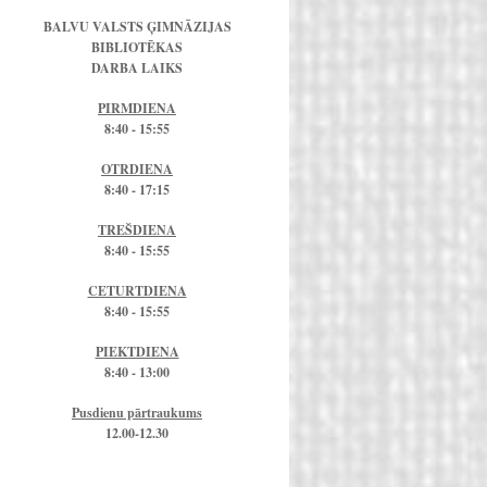
BALVU VALSTS ĢIMNĀZIJAS
BIBLIOTĒKAS
DARBA LAIKS
PIRMDIENA
8:40 - 15:55
OTRDIENA
8:40 - 17:15
TREŠDIENA
8:40 - 15:55
CETURTDIENA
8:40 - 15:55
PIEKTDIENA
8:40 - 13:00
Pusdienu pārtraukums
12.00-12.30