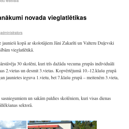
du festivālā
nākumi novada vieglatlētikas
administrators
e jaunieši kopā ar skolotājiem Jāni Zakarīti un Valteru Duļevski
ībām vieglatlētikā.
ārstāvēja 30 skolēni, kuri trīs dažāda vecuma grupās individuāli
iņas 2.vietas un desmit 3.vietas. Kopvērtējumā 10.-12.klašu grupā
gan jaunietes ieguva 1.vietu, bet 7.klašu grupā – meitenēm 3.vieta,
 sasniegumiem un sakām paldies skolēniem, kuri visas dienas
āllēkšanas sektorā.