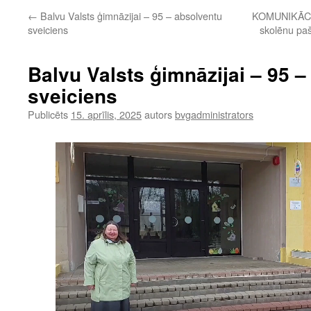
←
Balvu Valsts ģimnāzijai – 95 – absolventu
KOMUNIKĀCIJ
sveiciens
skolēnu pa
Balvu Valsts ģimnāzijai – 95 
sveiciens
Publicēts
15. aprīlis, 2025
autors
bvgadministrators