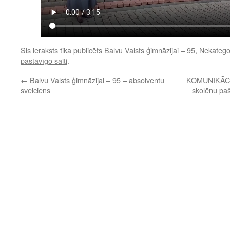
Šis ieraksts tika publicēts
Balvu Valsts ģimnāzijai – 95
,
Nekatego
pastāvīgo saiti
.
←
Balvu Valsts ģimnāzijai – 95 – absolventu
KOMUNIKĀCIJ
sveiciens
skolēnu pa