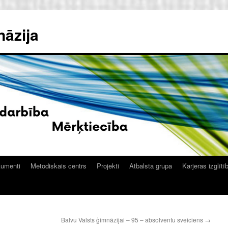
nāzija
kumenti
Metodiskais centrs
Projekti
Atbalsta grupa
Karjeras izglītī
Balvu Valsts ģimnāzijai – 95 – absolventu sveiciens
→