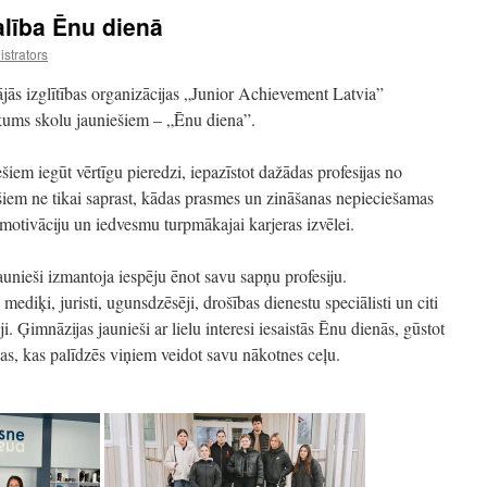
lība Ēnu dienā
strators
nājās izglītības organizācijas „Junior Achievement Latvia”
sākums skolu jauniešiem – „Ēnu diena”.
ešiem iegūt vērtīgu pieredzi, iepazīstot dažādas profesijas no
šiem ne tikai saprast, kādas prasmes un zināšanas nepieciešamas
z motivāciju un iedvesmu turpmākajai karjeras izvēlei.
unieši izmantoja iespēju ēnot savu sapņu profesiju.
mediķi, juristi, ugunsdzēsēji, drošības dienestu speciālisti un citi
i. Ģimnāzijas jaunieši ar lielu interesi iesaistās Ēnu dienās, gūstot
as, kas palīdzēs viņiem veidot savu nākotnes ceļu.