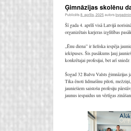
Ģimnāzijas skolēnu da
Publicēts
8. aprīlis, 2025
autors
bvgadmini
Šī gada 4. aprīlī visā Latvijā norisi
organizētais karjeras izglītības pa
„Ēnu diena” ir lieliska iespēja jauni
iekšpuses. Šis pasākums ļauj jaunie
konkrētajai profesijai, bet arī snied
Šogad 32 Balvu Valsts ģimnāzijas ja
Tika ēnoti lidmašīnu piloti, mežziņi, 
jauniešiem saistošu profesiju pārstāvj
jaunus iespaidus un vērtīgas zināšan