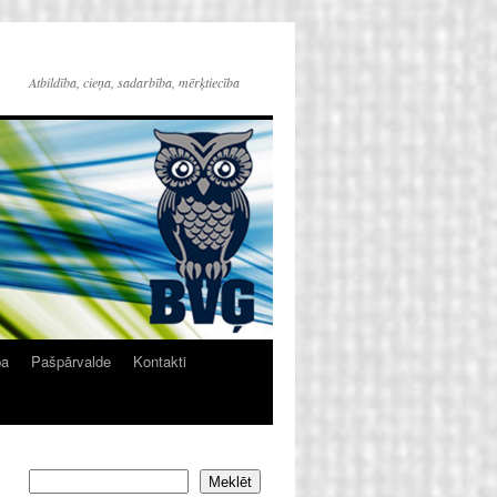
Atbildība, cieņa, sadarbība, mērķtiecība
ba
Pašpārvalde
Kontakti
Meklēt