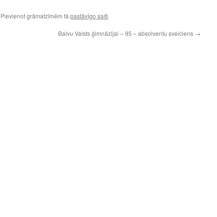
. Pievienot grāmatzīmēm tā
pastāvīgo saiti
.
Balvu Valsts ģimnāzijai – 95 – absolventu sveiciens
→