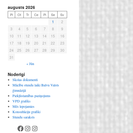
augusts 2026
Pi
Ot
Tr
Ce
Pi
Se
Sv
1
2
3
4
5
6
7
8
9
10
11
12
13
14
15
16
17
18
19
20
21
22
23
24
25
26
27
28
29
30
31
« Jūn
Noderīgi
Skolas dokumenti
Mācību stundu laiki Balvu Valsts
ģimnāzijā
Piekļūstamības paziņojums
VPD grafiks
Mēs lepojamies
Konsultāciju grafiki
Stundu saraksts
Facebook
Instagram
Instagram