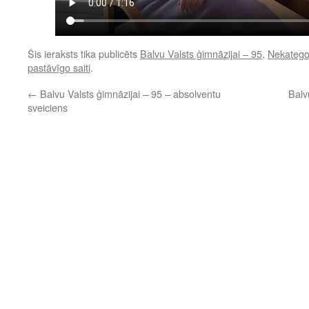
Šis ieraksts tika publicēts
Balvu Valsts ģimnāzijai – 95
,
Nekatego
pastāvīgo saiti
.
←
Balvu Valsts ģimnāzijai – 95 – absolventu
Balv
sveiciens