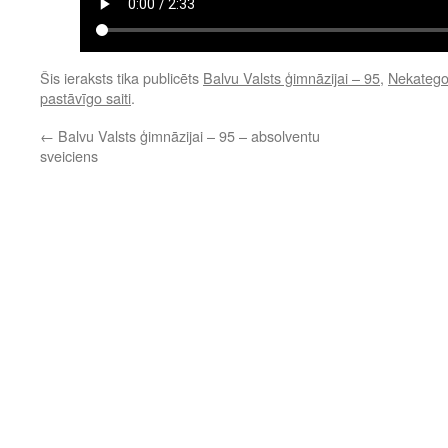
Šis ieraksts tika publicēts
Balvu Valsts ģimnāzijai – 95
,
Nekatego
pastāvīgo saiti
.
←
Balvu Valsts ģimnāzijai – 95 – absolventu
sveiciens