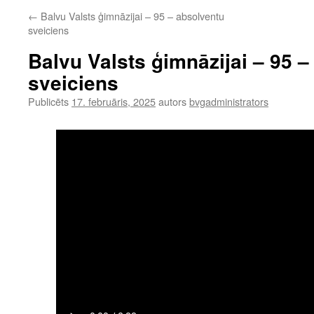
←
Balvu Valsts ģimnāzijai – 95 – absolventu
sveiciens
Balvu Valsts ģimnāzijai – 95 
sveiciens
Publicēts
17. februāris, 2025
autors
bvgadministrators