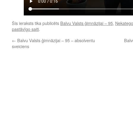
Šis ieraksts tika publicēts
Balvu Valsts ģimnāzijai – 95
,
Nekatego
pastāvīgo saiti
.
←
Balvu Valsts ģimnāzijai – 95 – absolventu
Balv
sveiciens