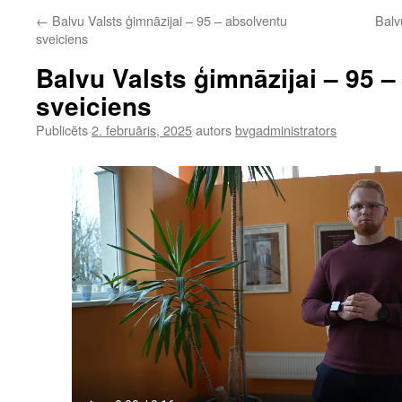
←
Balvu Valsts ģimnāzijai – 95 – absolventu
Balv
sveiciens
Balvu Valsts ģimnāzijai – 95 
sveiciens
Publicēts
2. februāris, 2025
autors
bvgadministrators