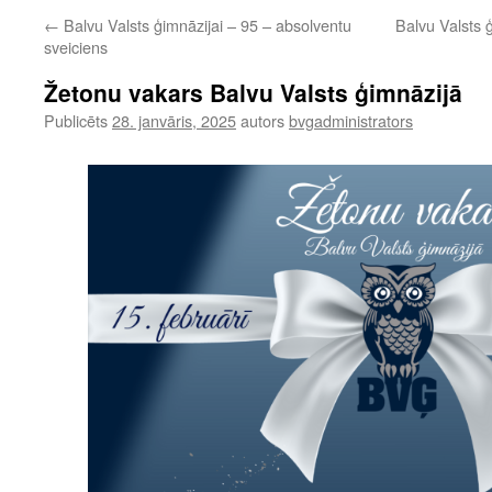
←
Balvu Valsts ģimnāzijai – 95 – absolventu
Balvu Valsts 
sveiciens
Žetonu vakars Balvu Valsts ģimnāzijā
Publicēts
28. janvāris, 2025
autors
bvgadministrators