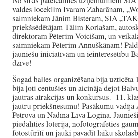
No sirds pateicamies uzņēmumiem SIA 
valdes loceklim Ivaram Zaharānam, „W
saimniekam Jānim Bisteram, SIA „TAK
priekšsēdētājam Tālim Korlašam, autos
direktoram Pēterim Voicišam, un veikal
saimniekam Pēterim Annuškānam! Paldie
jauniešu iniciatīvām un ieinteresētību B
dzīvē!
Šogad balles organizēšana bija uzticēta 
bija ļoti centušies un aicināja dejot Balvu
jautras atrakcijas un konkursus. 11. klas
jautru priekšnesumu! Pasākumu vadīja A
Petrova un Nadīna Līva Logina. Jaunieši
piedalīties loterijā, nofotografēties gaum
fotostūrītī un jauki pavadīt laiku skola