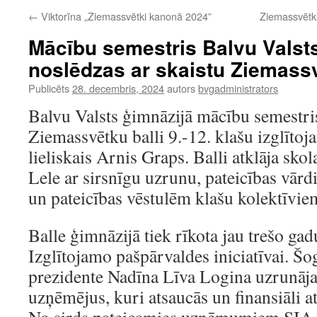
←
Viktorīna „Ziemassvētki kanonā 2024”
Ziemassvētk
Mācību semestris Balvu Valst
noslēdzas ar skaistu Ziemassv
Publicēts
28. decembris, 2024
autors
bvgadministrators
Balvu Valsts ģimnāzijā mācību semestri
Ziemassvētku balli 9.-12. klašu izglīto
lieliskais Arnis Graps. Balli atklāja skol
Lele ar sirsnīgu uzrunu, pateicības vār
un pateicības vēstulēm klašu kolektīv
Balle ģimnāzijā tiek rīkota jau trešo gad
Izglītojamo pašpārvaldes iniciatīvai. Š
prezidente Nadīna Līva Logina uzrunāja
uzņēmējus, kuri atsaucās un finansiāli a