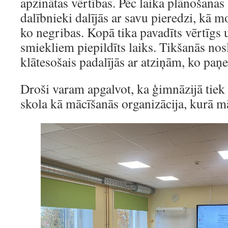
apzinātas vērtības. Pēc laika plānošanas
dalībnieki dalījās ar savu pieredzi, kā mo
ko negribas. Kopā tika pavadīts vērtīgs 
smiekliem piepildīts laiks. Tikšanās no
klātesošais padalījās ar atziņām, ko paņ
Droši varam apgalvot, ka ģimnāzijā tiek 
skola kā mācīšanās organizācija, kurā m