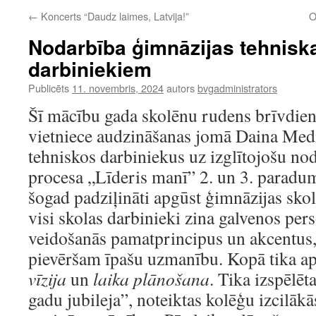
←
Koncerts “Daudz laimes, Latvija!”
O
Nodarbība ģimnāzijas tehnisk
darbiniekiem
Publicēts
11. novembris, 2024
autors
bvgadministrators
Šī mācību gada skolēnu rudens brīvdien
vietniece audzināšanas jomā Daina Medi
tehniskos darbiniekus uz izglītojošu n
procesa „Līderis manī” 2. un 3. parad
šogad padziļināti apgūst ģimnāzijas skolēn
visi skolas darbinieki zina galvenos per
veidošanās pamatprincipus un akcentus
pievēršam īpašu uzmanību. Kopā tika ap
vīzija
un
laika plānošana
. Tika izspēlēt
gadu jubileja”, noteiktas kolēģu izcilāk