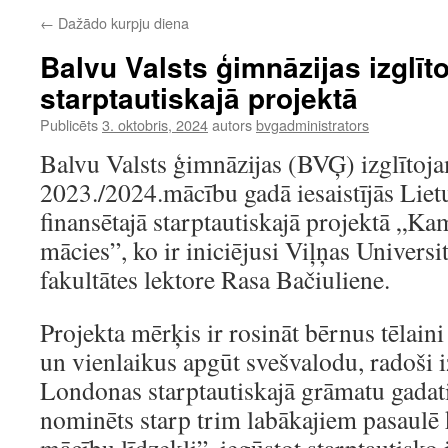
←
Dažādo kurpju diena
Balvu Valsts ģimnāzijas izglīto
starptautiskajā projektā
Publicēts
3. oktobris, 2024
autors
bvgadministrators
Balvu Valsts ģimnāzijas (BVĢ) izglītoj
2023./2024.mācību gadā iesaistījās Lie
finansētajā starptautiskajā projektā „Ka
mācies”, ko ir iniciējusi Viļņas Universit
fakultātes lektore Rasa Bačiuliene.
Projekta mērķis ir rosināt bērnus tēlain
un vienlaikus apgūt svešvalodu, radoši i
Londonas starptautiskajā grāmatu gadati
nominēts starp trim labākajiem pasaulē k