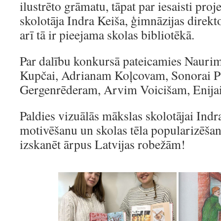
ilustrēto grāmatu, tāpat par iesaisti pr
skolotāja Indra Keiša, ģimnāzijas direkt
arī tā ir pieejama skolas bibliotēkā.
Par dalību konkursā pateicamies Nauri
Kupčai, Adrianam Koļcovam, Sonorai P
Gergenrēderam, Arvim Voicišam, Enijai
Paldies vizuālās mākslas skolotājai Indr
motivēšanu un skolas tēla popularizēša
izskanēt ārpus Latvijas robežām!