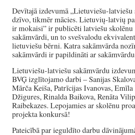
Devītajā izdevumā „Lietuviešu-latvieš
dzīvo, tikmēr mācies. Lietuvių-latvių pat
ir mokaisi” ir publicēti latviešu skolēnu
sakāmvārdi, un to svešvalodu ekvivalenti,
lietuviešu bērni. Katra sakāmvārda nozīm
sakāmvārdi ir papildināti ar sakāmvārdu
Lietuviešu-latviešu sakāmvārdu izdevumā
BVĢ izglītojamo darbi – Sanijas Skalova
Mārča Keiša, Patrīcijas Ivanovas, Emīla
Džigures, Rinalda Baikova, Renāta Vilip
Raibekazes. Lepojamies ar skolēnu proakt
projekta konkursā!
Pateicībā par ieguldīto darbu dāvinājum