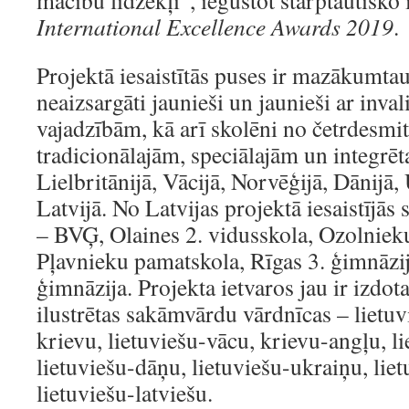
mācību līdzekļi”, iegūstot starptautisko
International Excellence Awards 2019
.
Projektā iesaistītās puses ir mazākumtaut
neaizsargāti jaunieši un jaunieši ar inval
vajadzībām, kā arī skolēni no četrdesmi
tradicionālajām, speciālajām un integrē
Lielbritānijā, Vācijā, Norvēģijā, Dānijā,
Latvijā. No Latvijas projektā iesaistījās 
– BVĢ, Olaines 2. vidusskola, Ozolniek
Pļavnieku pamatskola, Rīgas 3. ģimnāzij
ģimnāzija. Projekta ietvaros jau ir izdot
ilustrētas sakāmvārdu vārdnīcas – lietuv
krievu, lietuviešu-vācu, krievu-angļu, l
lietuviešu-dāņu, lietuviešu-ukraiņu, lie
lietuviešu-latviešu.