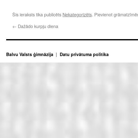
Šis ieraksts tika publicēts
Nekategorizēts
. Pievienot grāmatzīm
←
Dažādo kurpju diena
Balvu Valsts ģimnāzija
Datu privātuma politika