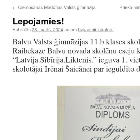
←
Ciemošanās Madonas Valsts ģimnāzijā
Prieka mir
Lepojamies!
Publicēts
28. marts, 2024
autors
bvgadministrators
Balvu Valsts ģimnāzijas 11.b klases skol
Raibekaze Balvu novada skolēnu eseju 
“Latvija.Sibīrija.Liktenis.” ieguva 1. vie
skolotājai Irēnai Šaicānei par ieguldīto 