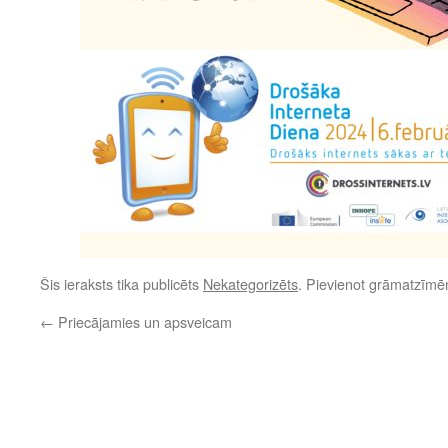
Šis ieraksts tika publicēts
Nekategorizēts
. Pievienot grāmatzīm
←
Priecājamies un apsveicam