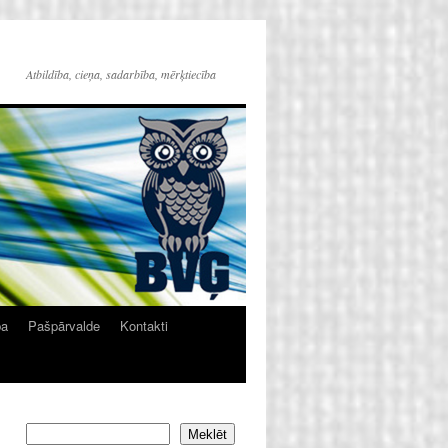
Atbildība, cieņa, sadarbība, mērķtiecība
ba
Pašpārvalde
Kontakti
Meklēt