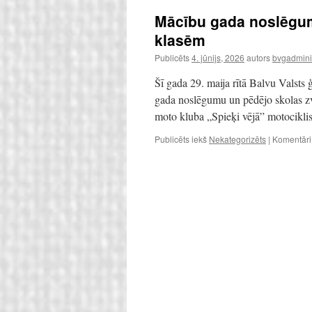
Mācību gada noslēgum
klasēm
Publicēts
4. jūnijs, 2026
autors
bvgadmini
Šī gada 29. maija rītā Balvu Valsts
gada noslēgumu un pēdējo skolas zv
moto kluba „Spieķi vējā” motocikli
Publicēts iekš
Nekategorizēts
|
Komentāri i