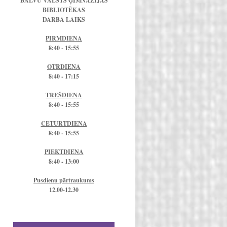
BALVU VALSTS ĢIMNĀZIJAS
BIBLIOTĒKAS
DARBA LAIKS
PIRMDIENA
8:40 - 15:55
OTRDIENA
8:40 - 17:15
TREŠDIENA
8:40 - 15:55
CETURTDIENA
8:40 - 15:55
PIEKTDIENA
8:40 - 13:00
Pusdienu pārtraukums
12.00-12.30