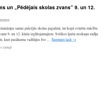
s un „Pēdējais skolas zvans” 9. un 12.
strators
 ģimnāzijas saime pulcējās skolas pagalmā, lai kopā svinētu mācību
anu 9. un 12. klašu izglītojamajiem. Svētkos īpašu noskaņu radīja
sti, kuri pasākuma vadītājus Ivo …
Turpiniet lasīt
→
Mācību
r izslēgti
gada
noslēgums
un
„Pēdējais
skolas
zvans”
9.
un
12.
klasēm