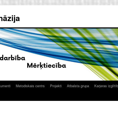
nāzija
kumenti
Metodiskais centrs
Projekti
Atbalsta grupa
Karjeras izglītī