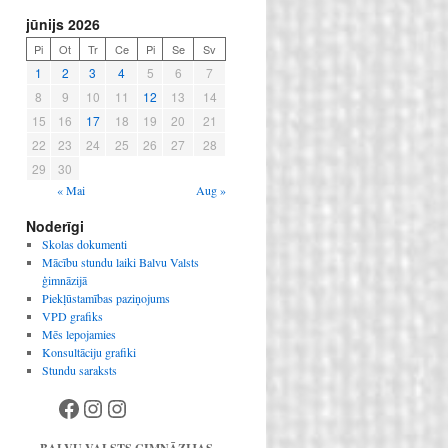
jūnijs 2026
Pi
Ot
Tr
Ce
Pi
Se
Sv
1
2
3
4
5
6
7
8
9
10
11
12
13
14
15
16
17
18
19
20
21
22
23
24
25
26
27
28
29
30
« Mai
Aug »
Noderīgi
Skolas dokumenti
Mācību stundu laiki Balvu Valsts
ģimnāzijā
Piekļūstamības paziņojums
VPD grafiks
Mēs lepojamies
Konsultāciju grafiki
Stundu saraksts
Facebook
Instagram
Instagram