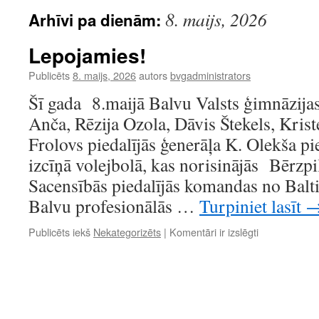
8. maijs, 2026
Arhīvi pa dienām:
Lepojamies!
Publicēts
8. maijs, 2026
autors
bvgadministrators
Šī gada 8.maijā Balvu Valsts ģimnāzijas 
Anča, Rēzija Ozola, Dāvis Štekels, Kris
Frolovs piedalījās ģenerāļa K. Olekša pi
izcīņā volejbolā, kas norisinājās Bērzpil
Sacensībās piedalījās komandas no Balti
Balvu profesionālās …
Turpiniet lasīt
Lepojamies!
Publicēts iekš
Nekategorizēts
|
Komentāri ir izslēgti